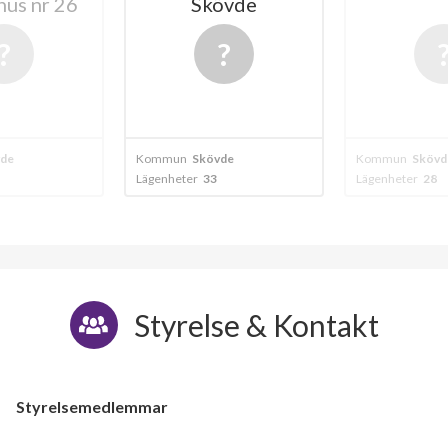
us nr 26
Skövde
de
Kommun
Skövde
Kommun
Skövd
Lägenheter
33
Lägenheter
28
Styrelse & Kontakt
Styrelsemedlemmar