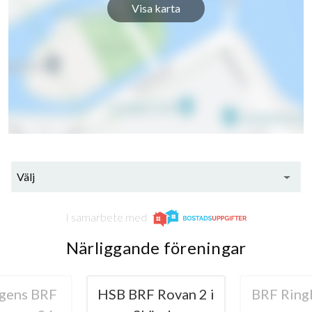
Visa karta
Välj
I samarbete med
Närliggande föreningar
gens BRF
HSB BRF Rovan 2 i
BRF Rin