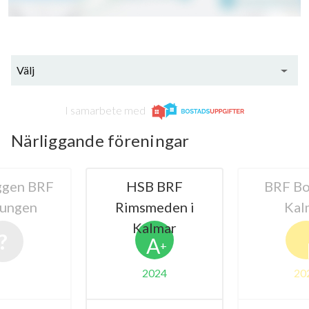
Välj
I samarbete med
Närliggande föreningar
 BRF
BRF Bovieran
HSB BRF 
eden i
Kalmar
1 i K
lmar
A
B
+
024
2024