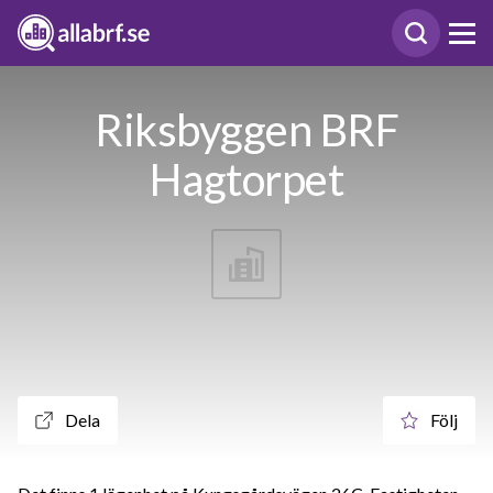
Riksbyggen BRF
Hagtorpet
Dela
Följ