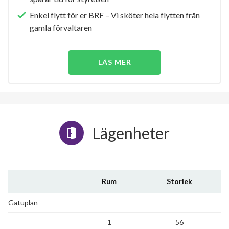
Enkel flytt för er BRF – Vi sköter hela flytten från
gamla förvaltaren
LÄS MER
Lägenheter
Rum
Storlek
Gatuplan
1
56