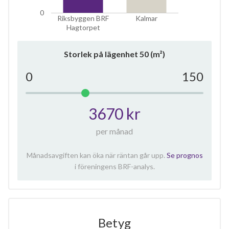
0
Riksbyggen BRF
Kalmar
Hagtorpet
Storlek på lägenhet
50
(m²)
0
150
3670 kr
per månad
Månadsavgiften kan öka när räntan går upp.
Se prognos
i föreningens BRF-analys.
Betyg