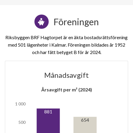
Föreningen
Riksbyggen BRF Hagtorpet är en äkta bostadsrättsförening
med 501 lägenheter i Kalmar. Föreningen bildades år 1952
och har fått betyget B för år 2024
Månadsavgift
1
Årsavgift per m² (2024)
1 000
lägenhet
881
654
500