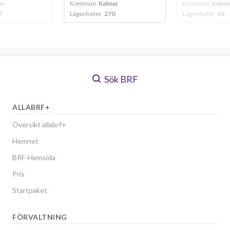
ar
Kommun
Kalmar
Kommun
Kalma
0
Lägenheter
48
Lägenheter
45
Sök BRF
ALLABRF+
Översikt allabrf+
Hemnet
BRF-Hemsida
Pris
Startpaket
FÖRVALTNING