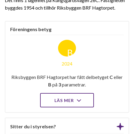
Det finns 1 lägenhet på Kungsgårdsvägen 26C. Fastigheten
byggdes 1954 och tillhör Riksbyggen BRF Hagtorpet.
Föreningens betyg
B
2024
Riksbyggen BRF Hagtorpet har fått delbetyget
C
eller
B
på
3
parametrar.
LÄS MER
Sitter du i styrelsen?