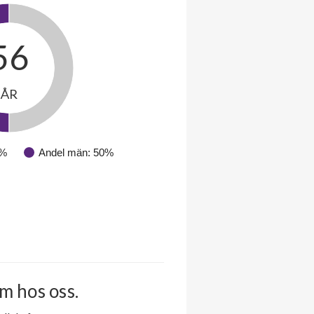
56
ÅR
0%
Andel män: 50%
m hos oss.