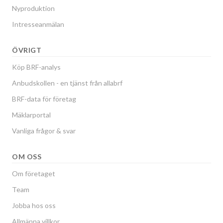
Nyproduktion
Intresseanmälan
ÖVRIGT
Köp BRF-analys
Anbudskollen - en tjänst från allabrf
BRF-data för företag
Mäklarportal
Vanliga frågor & svar
OM OSS
Om företaget
Team
Jobba hos oss
Allmänna villkor