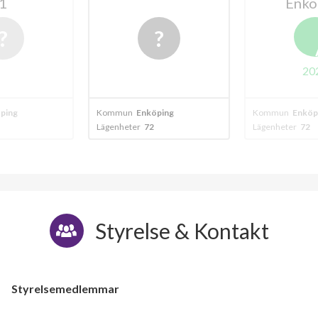
Enköping
Enkö
A
2024
20
ping
Kommun
Enköping
Kommun
Enköp
Lägenheter
72
Lägenheter
68
Styrelse & Kontakt
Styrelsemedlemmar