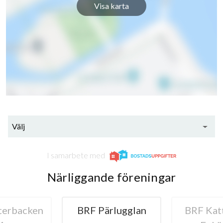
Visa karta
Välj
I samarbete med
Närliggande föreningar
rlugglan
BRF Kattugglan,
BRF Spar