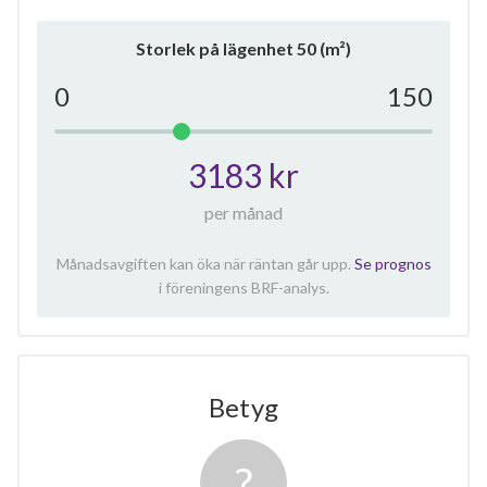
Storlek på lägenhet
50
(m²)
0
150
3183 kr
per månad
Månadsavgiften kan öka när räntan går upp.
Se prognos
i föreningens BRF-analys.
Betyg