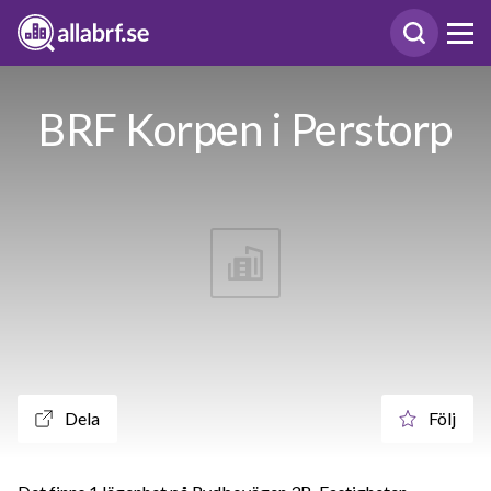
BRF Korpen i Perstorp
Dela
Följ