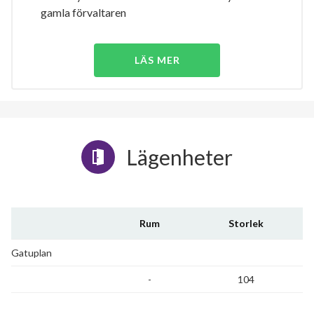
gamla förvaltaren
LÄS MER
Lägenheter
Rum
Storlek
Gatuplan
-
104