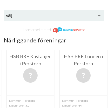
Välj
I samarbete med
Närliggande föreningar
Kastanjen
HSB BRF Lönnen i
BRF S
rstorp
Perstorp
torp
Kommun
Perstorp
Kommun
Perst
Lägenheter
44
Lägenheter
27