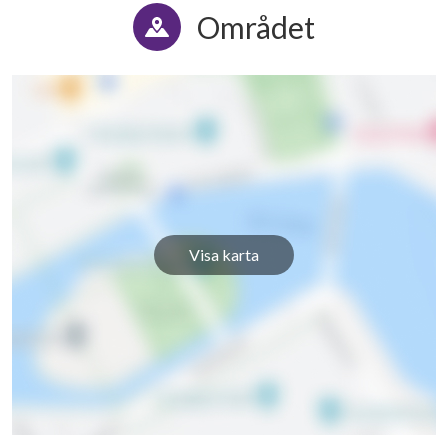
Området
Visa karta