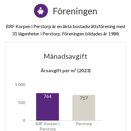
Föreningen
BRF Korpen i Perstorp är en äkta bostadsrättsförening med
31 lägenheter i Perstorp. Föreningen bildades år 1988
Månadsavgift
Årsavgift per m² (2023)
1
1 000
lägenhet
m²
764
717
500
0
BRF Korpen i
Perstorp
Perstorp