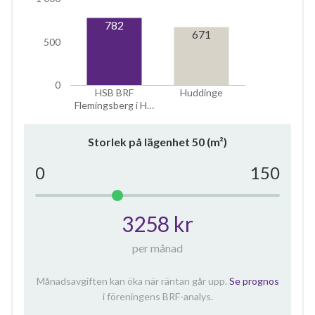
782
10
671
500
lägenheter
0
HSB BRF
Huddinge
Flemingsberg i H…
Storlek på lägenhet
50
(m²)
0
150
3258 kr
per månad
Månadsavgiften kan öka när räntan går upp.
Se prognos
i föreningens BRF-analys.