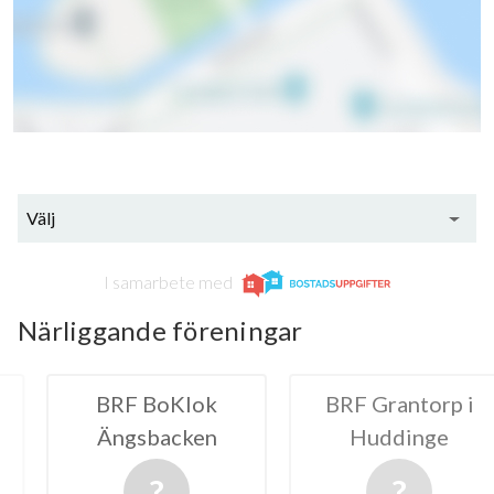
Välj
I samarbete med
Närliggande föreningar
BoKlok
BRF Grantorp i
BRF Visät
backen
Huddinge
nr