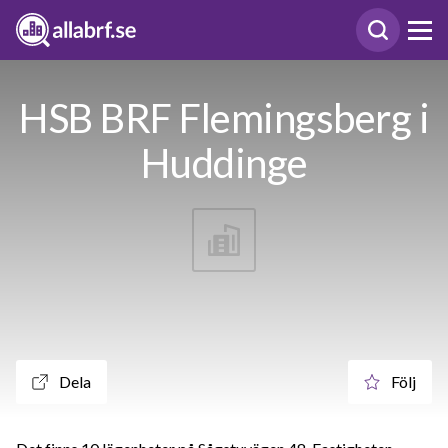
HSB BRF Flemingsberg i
Huddinge
Dela
Följ