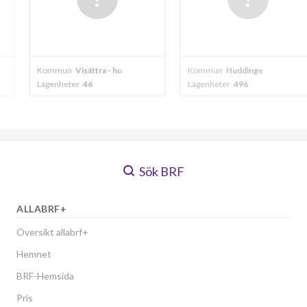
tra - huddinge
Kommun
Huddinge
Kommun
Huddi
Lägenheter
496
Lägenheter
76
Sök BRF
ALLABRF+
Översikt allabrf+
Hemnet
BRF-Hemsida
Pris