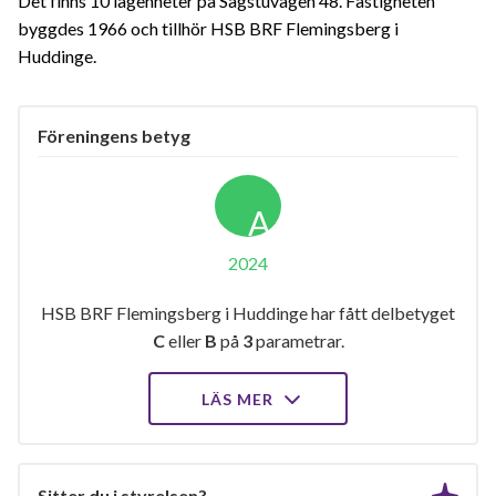
Det finns 10 lägenheter på Sågstuvägen 48. Fastigheten
byggdes 1966 och tillhör HSB BRF Flemingsberg i
Huddinge.
Föreningens betyg
A
2024
HSB BRF Flemingsberg i Huddinge har fått delbetyget
C
eller
B
på
3
parametrar.
LÄS MER
Sitter du i styrelsen?