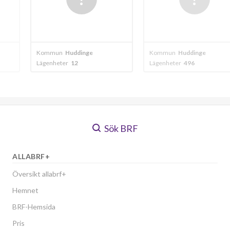
inge
Kommun
Huddinge
Kommun
Visätt
Lägenheter
496
Lägenheter
46
Sök BRF
ALLABRF+
Översikt allabrf+
Hemnet
BRF-Hemsida
Pris