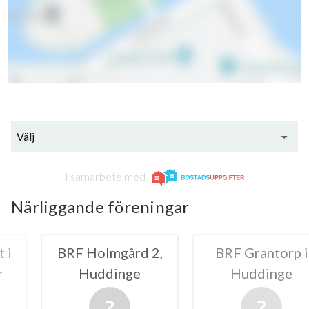
Välj
I samarbete med
Närliggande föreningar
mgård 2,
BRF Grantorp i
BRF B
dinge
Huddinge
Ängsb