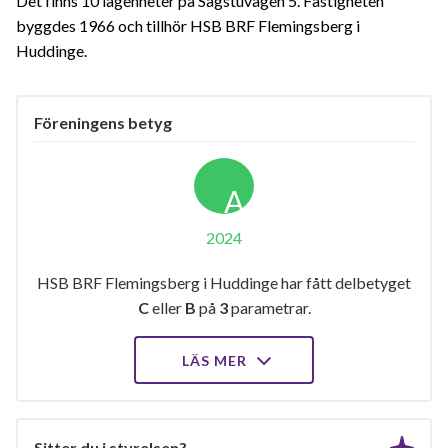
Det finns 10 lägenheter på Sågstuvägen 5. Fastigheten
byggdes 1966 och tillhör HSB BRF Flemingsberg i
Huddinge.
Föreningens betyg
A
2024
HSB BRF Flemingsberg i Huddinge har fått delbetyget
C
eller
B
på
3
parametrar.
LÄS MER
Sitter du i styrelsen?