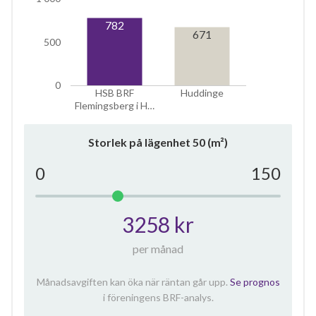
782
10
671
500
lägenheter
0
HSB BRF
Huddinge
Flemingsberg i H…
Storlek på lägenhet
50
(m²)
0
150
3258 kr
per månad
Månadsavgiften kan öka när räntan går upp.
Se prognos
i föreningens BRF-analys.