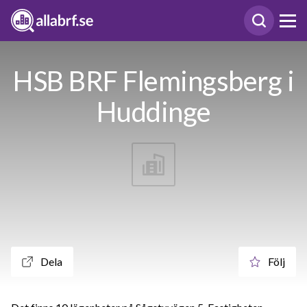
HSB BRF Flemingsberg i
Huddinge
Dela
Följ