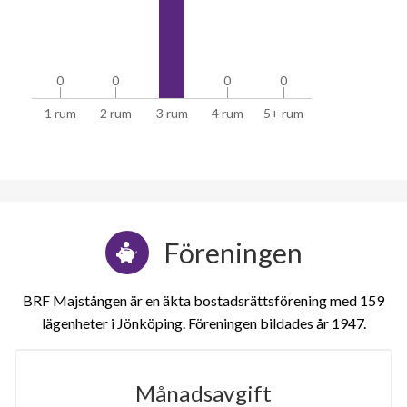
0
0
0
0
0
0
0
0
1 rum
2 rum
3 rum
4 rum
5+ rum
Föreningen
BRF Majstången är en äkta bostadsrättsförening med 159
lägenheter i Jönköping. Föreningen bildades år 1947
Månadsavgift