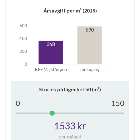
Årsavgift per m² (2015)
600
590
6
400
368
lägenheter
200
0
BRF Majstången
Jönköping
Storlek på lägenhet
50
(m²)
0
150
1533 kr
per månad