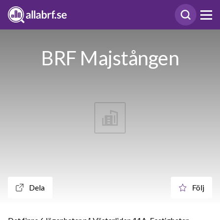
BRF Majstången
Dela
Följ