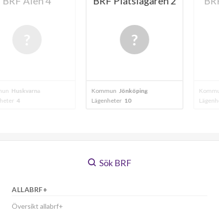
Alen 4
BRF Plåtslagaren 2
BRF Löv
varna
Kommun
Jönköping
Kommun
Jönkö
Lägenheter
10
Lägenheter
4
Sök BRF
ALLABRF+
Översikt allabrf+