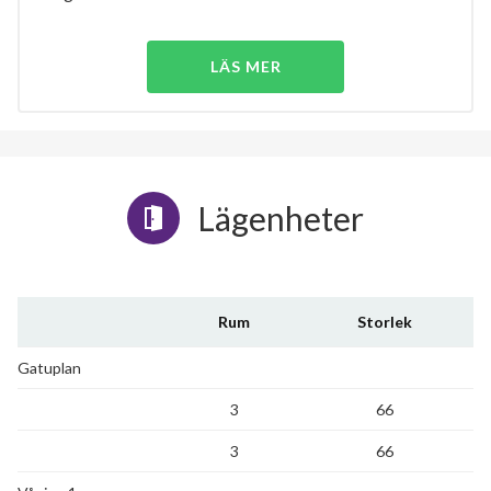
LÄS MER
Lägenheter
Rum
Storlek
Gatuplan
3
66
3
66