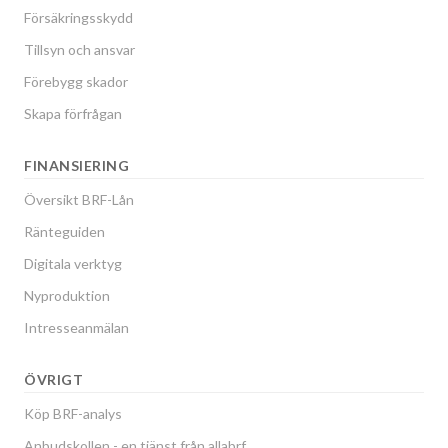
Försäkringsskydd
Tillsyn och ansvar
Förebygg skador
Skapa förfrågan
FINANSIERING
Översikt BRF-Lån
Ränteguiden
Digitala verktyg
Nyproduktion
Intresseanmälan
ÖVRIGT
Köp BRF-analys
Anbudskollen - en tjänst från allabrf