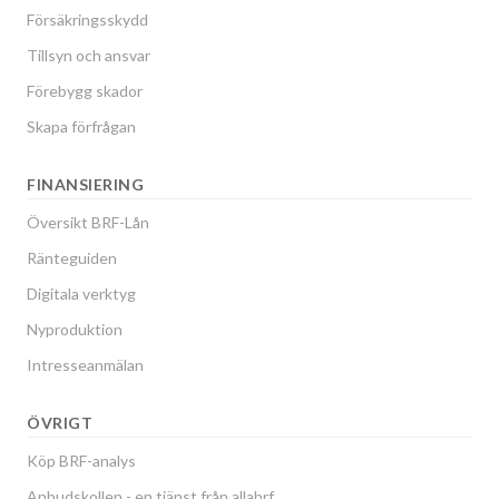
Försäkringsskydd
Tillsyn och ansvar
Förebygg skador
Skapa förfrågan
FINANSIERING
Översikt BRF-Lån
Ränteguiden
Digitala verktyg
Nyproduktion
Intresseanmälan
ÖVRIGT
Köp BRF-analys
Anbudskollen - en tjänst från allabrf