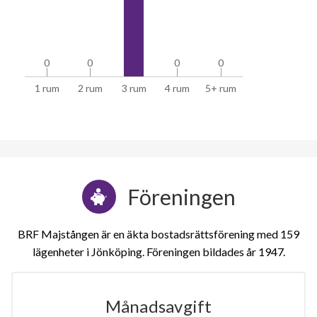
0
0
0
0
0
0
0
0
1 rum
2 rum
3 rum
4 rum
5+ rum
Föreningen
BRF Majstången är en äkta bostadsrättsförening med 159
lägenheter i Jönköping. Föreningen bildades år 1947
Månadsavgift