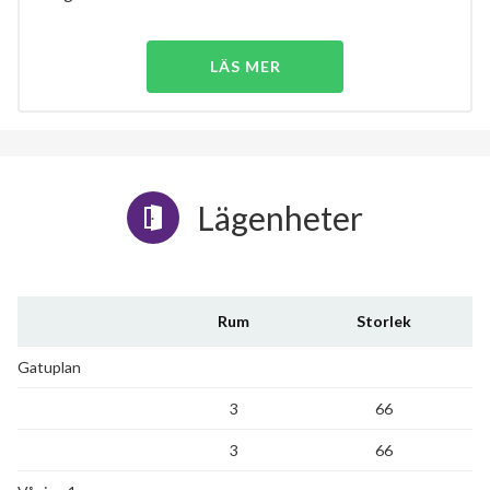
LÄS MER
Lägenheter
Rum
Storlek
Gatuplan
3
66
3
66