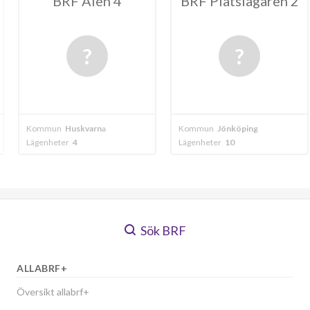
Alen 4
BRF Plåtslagaren 2
BRF Löv
varna
Kommun
Jönköping
Kommun
Jönkö
Lägenheter
10
Lägenheter
4
Sök BRF
ALLABRF+
Översikt allabrf+