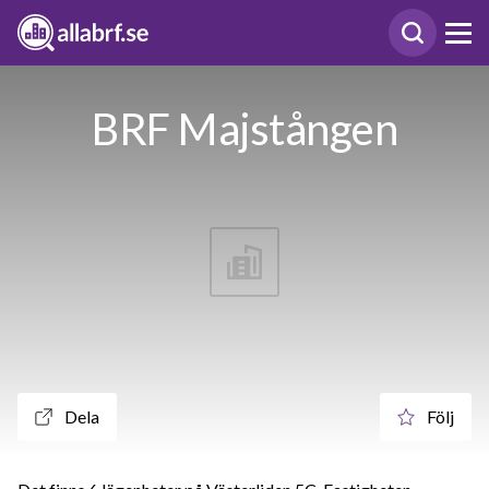
BRF Majstången
Dela
Följ