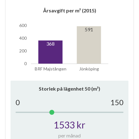
Årsavgift per m² (2015)
600
591
6
400
368
lägenheter
200
0
BRF Majstången
Jönköping
Storlek på lägenhet
50
(m²)
0
150
1533 kr
per månad