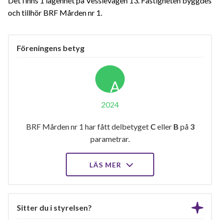
Det finns 1 lägenhet på Vesslevägen 13. Fastigheten byggdes
och tillhör BRF Mården nr 1.
Föreningens betyg
A
2024
BRF Mården nr 1 har fått delbetyget
C
eller
B
på
3
parametrar.
LÄS MER
Sitter du i styrelsen?