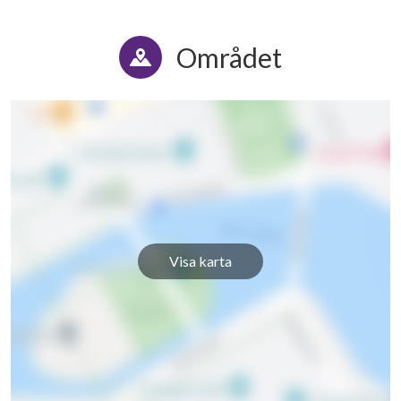
Området
Visa karta