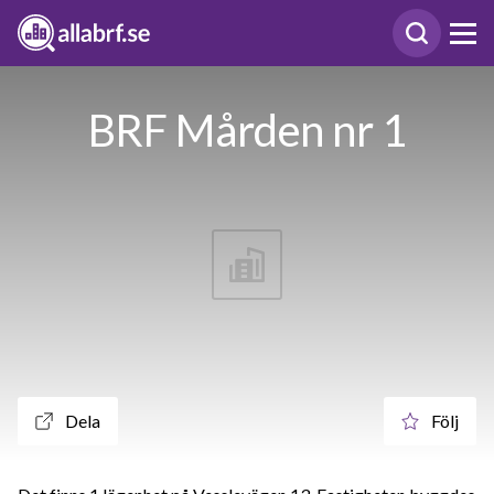
BRF Mården nr 1
Dela
Följ