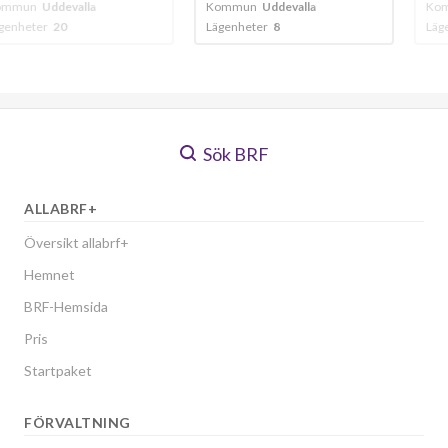
valla
Kommun
Uddevalla
Kommun
Uddeva
Lägenheter
8
Lägenheter
190
Sök BRF
ALLABRF+
Översikt allabrf+
Hemnet
BRF-Hemsida
Pris
Startpaket
FÖRVALTNING