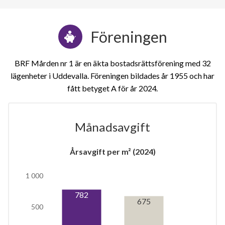
Föreningen
BRF Mården nr 1 är en äkta bostadsrättsförening med 32
lägenheter i Uddevalla. Föreningen bildades år 1955 och har
fått betyget A för år 2024
Månadsavgift
1
Årsavgift per m² (2024)
1 000
lägenhet
782
675
500