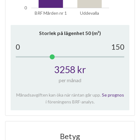
0
BRF Mården nr 1
Uddevalla
Storlek på lägenhet
50
(m²)
0
150
3258 kr
per månad
Månadsavgiften kan öka när räntan går upp.
Se prognos
i föreningens BRF-analys.
Betyg