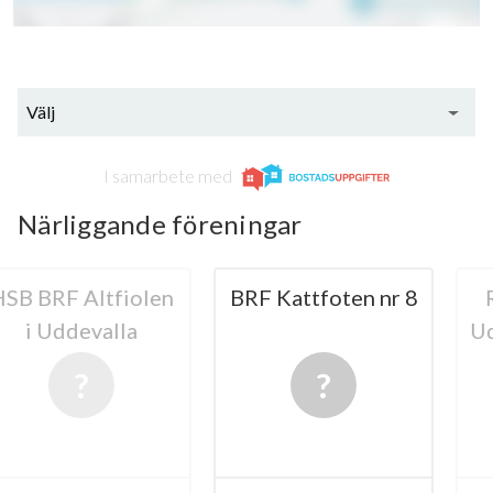
Välj
I samarbete med
Närliggande föreningar
Altfiolen
BRF Kattfoten nr 8
Riksbyg
evalla
Uddevalla