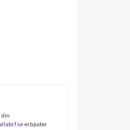
 din
allabrf.se
erbjuder