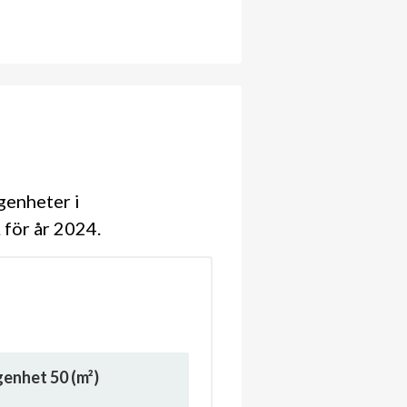
genheter i
A för år 2024
ägenhet
50
(m²)