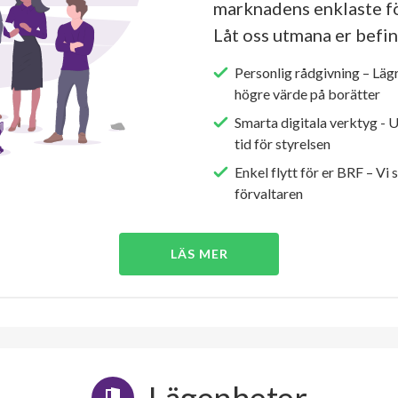
marknadens enklaste fö
Låt oss utmana er befin
Personlig rådgivning – Läg
högre värde på borätter
Smarta digitala verktyg - 
tid för styrelsen
Enkel flytt för er BRF – Vi 
förvaltaren
LÄS MER