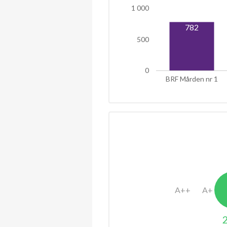
1 000
782
500
0
BRF Mården nr 1