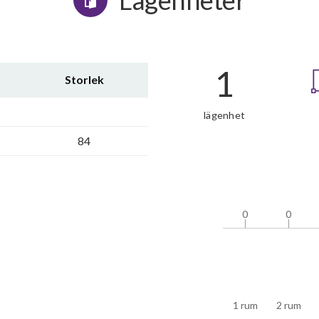
Lägenheter
1
Storlek
lägenhet
84
0
0
0
0
1 rum
2 rum