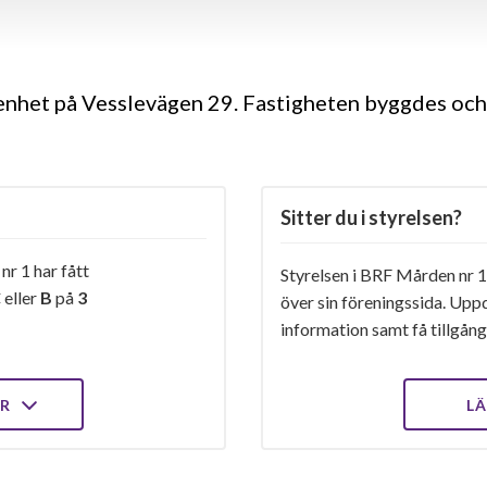
genhet på Vesslevägen 29. Fastigheten byggdes och
Sitter du i styrelsen?
r 1 har fått
Styrelsen i BRF Mården nr 1 
C
eller
B
på
3
över sin föreningssida. Upp
information samt få tillgång 
ER
LÄ