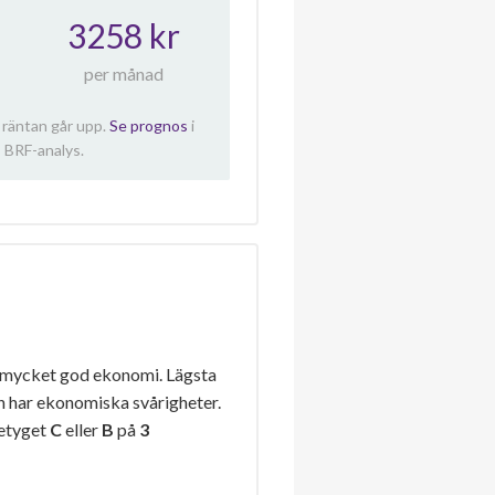
3258 kr
per månad
 räntan går upp.
Se prognos
i
 BRF-analys.
 mycket god ekonomi. Lägsta
n har ekonomiska svårigheter.
betyget
C
eller
B
på
3