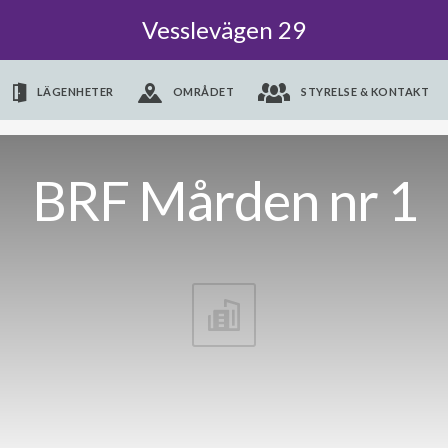
Vesslevägen 29
LÄGENHETER
OMRÅDET
STYRELSE & KONTAKT
BRF Mården nr 1