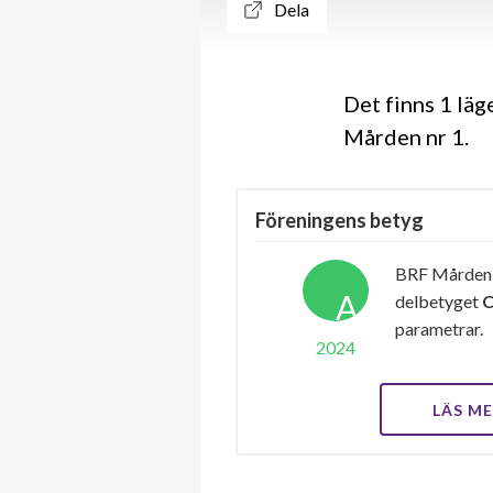
Dela
Det finns 1 lä
Mården nr 1.
Föreningens betyg
BRF Mården n
A
delbetyget
parametrar.
2024
LÄS M