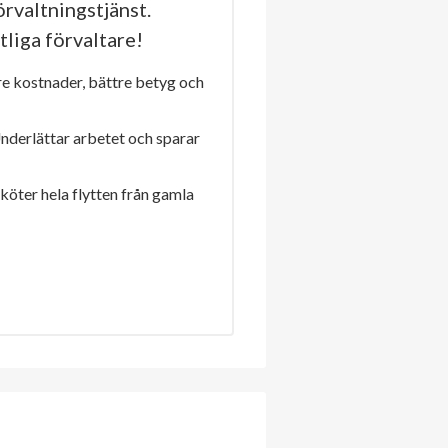
rvaltningstjänst.
tliga förvaltare!
re kostnader, bättre betyg och
Underlättar arbetet och sparar
sköter hela flytten från gamla