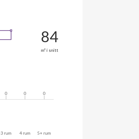
84
m² i snitt
0
0
0
0
0
0
3 rum
4 rum
5+ rum