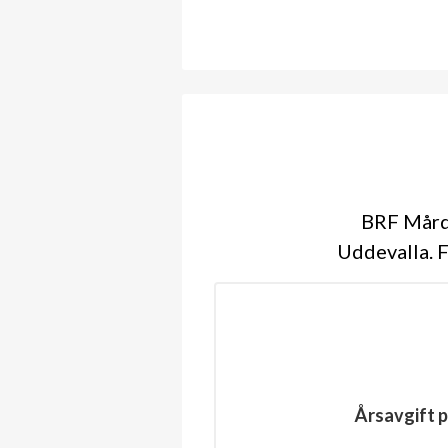
BRF Mårde
Uddevalla. F
Årsavgift p