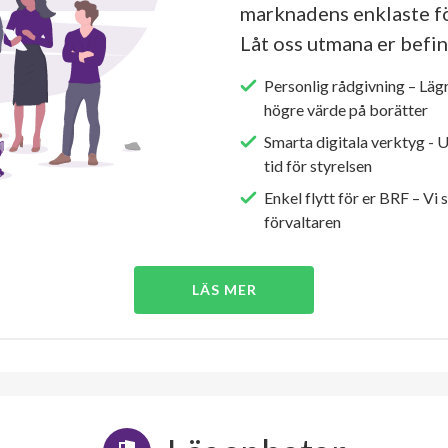
marknadens enklaste fö
Låt oss utmana er befin
Personlig rådgivning – Läg
högre värde på borätter
Smarta digitala verktyg - 
tid för styrelsen
Enkel flytt för er BRF – Vi 
förvaltaren
LÄS MER