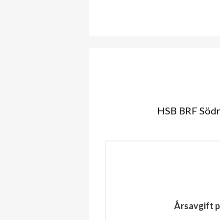
HSB BRF Södra
Årsavgift p