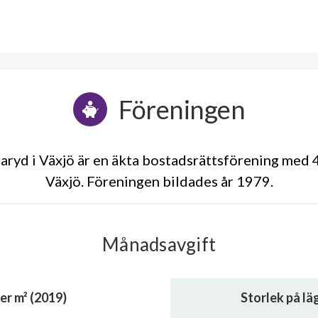
Föreningen
ryd i Växjö är en äkta bostadsrättsförening med 4
Växjö. Föreningen bildades år 1979
Månadsavgift
er m² (2019)
Storlek på l