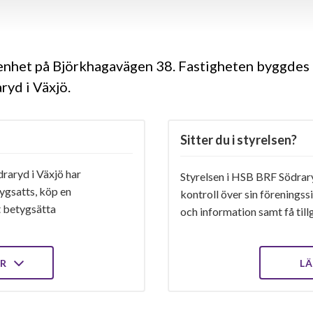
genhet på Björkhagavägen 38. Fastigheten byggdes 
yd i Växjö.
Sitter du i styrelsen?
aryd i Växjö har
Styrelsen i HSB BRF Södraryd
ygsatts, köp en
kontroll över sin föreningss
t betygsätta
och information samt få tillg
ER
LÄ