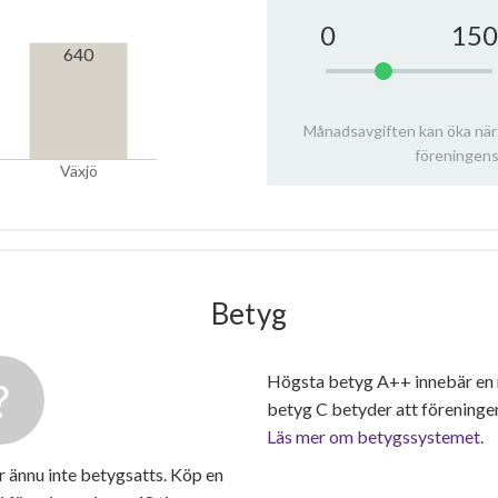
0
150
640
Månadsavgiften kan öka när
föreningens
Växjö
Betyg
Högsta betyg A++ innebär en
betyg C betyder att föreninge
Läs mer om betygssystemet.
 ännu inte betygsatts. Köp en