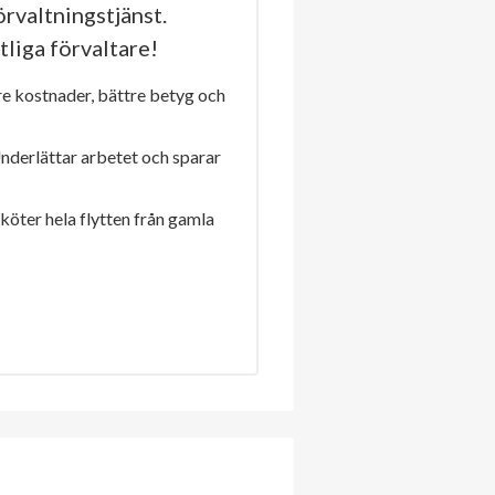
rvaltningstjänst.
tliga förvaltare!
re kostnader, bättre betyg och
Underlättar arbetet och sparar
sköter hela flytten från gamla