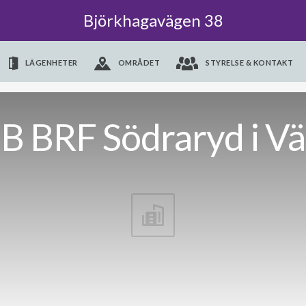
Björkhagavägen 38
LÄGENHETER
OMRÅDET
STYRELSE & KONTAKT
B BRF Södraryd i Vä