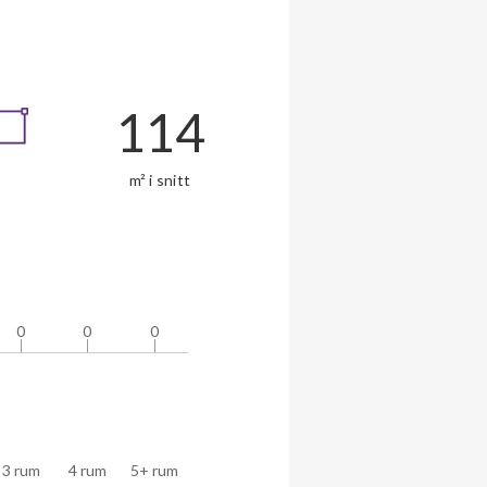
114
m² i snitt
0
0
0
0
0
0
3 rum
4 rum
5+ rum