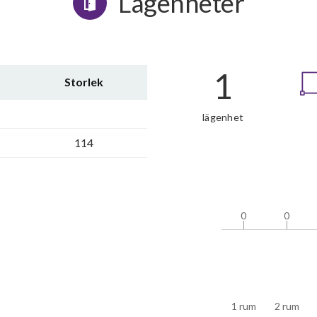
Lägenheter
1
Storlek
lägenhet
114
0
0
0
0
1 rum
2 rum