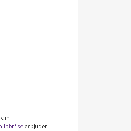
 din
allabrf.se
erbjuder