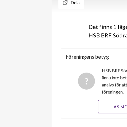
Dela
Det finns 1 lä
HSB BRF Södrar
Föreningens betyg
HSB BRF Södr
ännu inte bet
analys för at
föreningen.
LÄS M