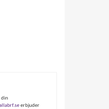
 din
allabrf.se
erbjuder