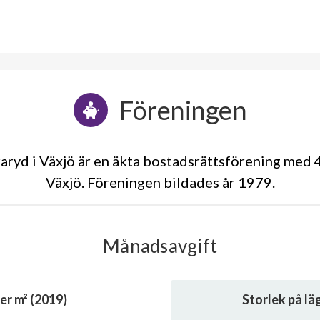
Föreningen
ryd i Växjö är en äkta bostadsrättsförening med 4
Växjö. Föreningen bildades år 1979
Månadsavgift
er m² (2019)
Storlek på l