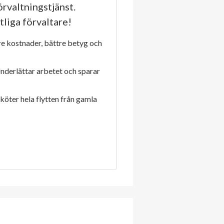
rvaltningstjänst.
tliga förvaltare!
re kostnader, bättre betyg och
Underlättar arbetet och sparar
sköter hela flytten från gamla