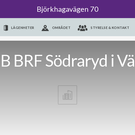
Björkhagavägen 70
LÄGENHETER
OMRÅDET
STYRELSE & KONTAKT
B BRF Södraryd i Vä