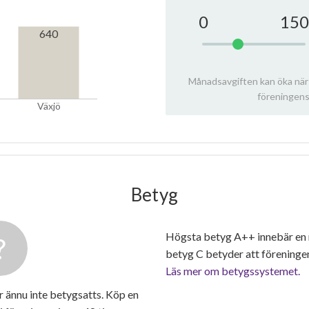
0
150
640
Månadsavgiften kan öka när
föreningens
Växjö
Betyg
Högsta betyg A++ innebär en
betyg C betyder att föreninge
Läs mer om betygssystemet.
 ännu inte betygsatts. Köp en