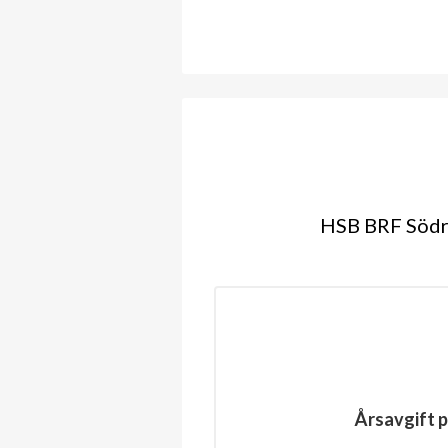
HSB BRF Södra
Årsavgift p