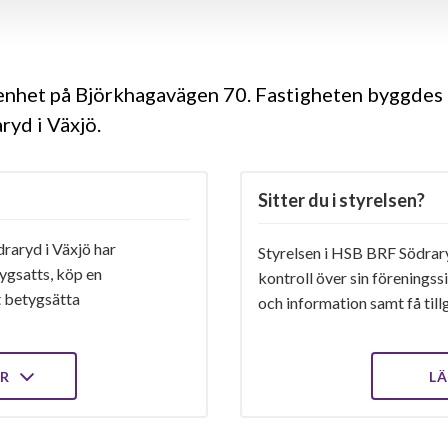
genhet på Björkhagavägen 70. Fastigheten byggdes 
yd i Växjö.
Sitter du i styrelsen?
aryd i Växjö har
Styrelsen i HSB BRF Södraryd
ygsatts, köp en
kontroll över sin föreningss
t betygsätta
och information samt få tillg
ER
LÄ