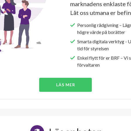
marknadens enklaste fö
Låt oss utmana er befin
Personlig rådgivning – Läg
högre värde på borätter
Smarta digitala verktyg - 
tid för styrelsen
Enkel flytt för er BRF – Vi 
förvaltaren
LÄS MER