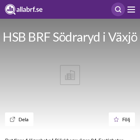
HSB BRF Södraryd i Växjö
Dela
Följ