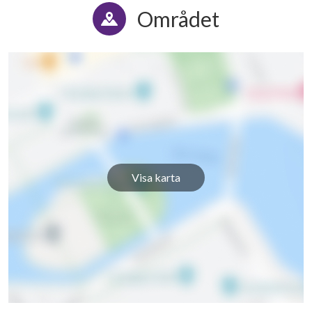
Området
Visa karta