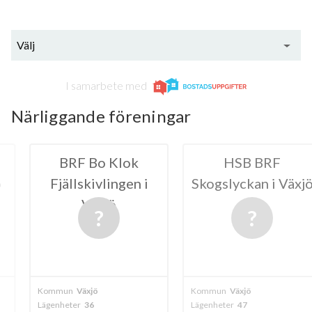
Välj
I samarbete med
Närliggande föreningar
o Klok
HSB BRF
HSB BRF
vlingen i
Skogslyckan i Växjö
Vä
xjö
ö
Kommun
Växjö
Kommun
Växjö
Lägenheter
47
Lägenheter
15