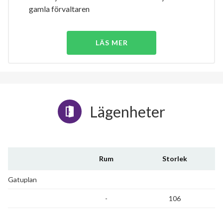
gamla förvaltaren
LÄS MER
Lägenheter
Rum
Storlek
Gatuplan
-
106