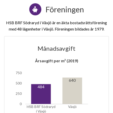
Föreningen
HSB BRF Södraryd i Växjö är en äkta bostadsrättsförening
med 48 lägenheter i Växjö. Föreningen bildades år 1979
Månadsavgift
Årsavgift per m² (2019)
1
750
lägenhet
m²
640
500
484
250
0
HSB BRF Södraryd
Växjö
i Växjö