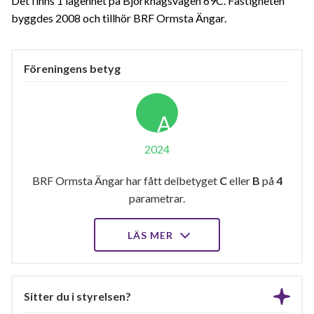
Det finns 1 lägenhet på Björkhagsvägen 69C. Fastigheten
byggdes 2008 och tillhör BRF Ormsta Ängar.
Föreningens betyg
A
2024
BRF Ormsta Ängar har fått delbetyget
C
eller
B
på
4
parametrar.
LÄS MER
Sitter du i styrelsen?