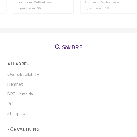
entuna
Kommun
Vallentuna
Kommun
Vallen
Lägenheter
88
Lägenheter
11
Sök BRF
ALLABRF+
Översikt allabrf+
Hemnet
BRF-Hemsida
Pris
Startpaket
FÖRVALTNING