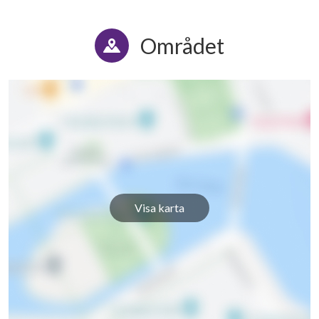
Området
Visa karta