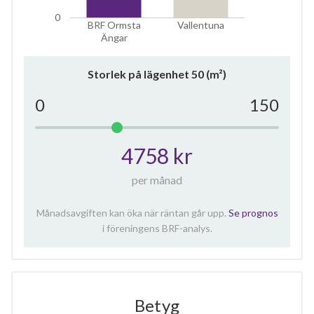
0
BRF Ormsta
Vallentuna
Ängar
Storlek på lägenhet
50
(m²)
0
150
4758 kr
per månad
Månadsavgiften kan öka när räntan går upp.
Se prognos
i föreningens BRF-analys.
Betyg