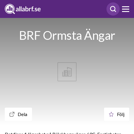
BRF Ormsta Ängar
Dela
Följ