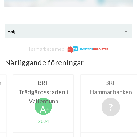
Välj
I samarbete med
Närliggande föreningar
RF
BRF
B
sstaden i
Hammarbacken
Trädgård
entuna
A
+
024
20