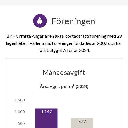
Föreningen
BRF Ormsta Ängar är en äkta bostadsrättsförening med 28
lägenheter i Vallentuna. Föreningen bildades år 2007 och har
fått betyget A för år 2024
Månadsavgift
1
Årsavgift per m² (2024)
1 500
lägenhet
1 142
1 000
729
500