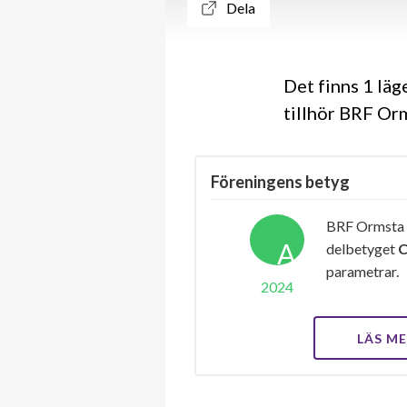
Dela
Det finns 1 lä
tillhör BRF Or
Föreningens betyg
BRF Ormsta Ä
A
delbetyget
parametrar.
2024
LÄS M