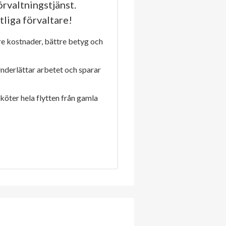
rvaltningstjänst.
tliga förvaltare!
re kostnader, bättre betyg och
Underlättar arbetet och sparar
sköter hela flytten från gamla