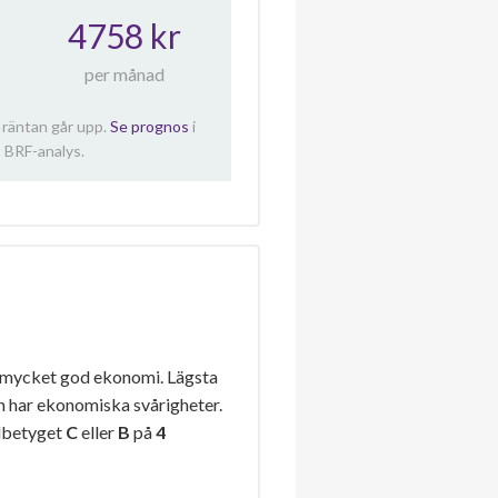
4758 kr
per månad
 räntan går upp.
Se prognos
i
 BRF-analys.
 mycket god ekonomi. Lägsta
n har ekonomiska svårigheter.
lbetyget
C
eller
B
på
4