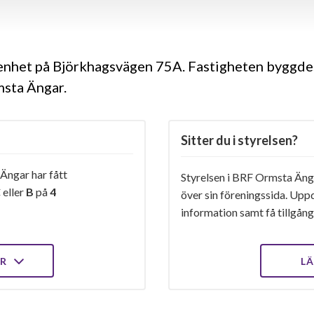
genhet på Björkhagsvägen 75A. Fastigheten byggd
msta Ängar.
Sitter du i styrelsen?
ngar har fått
Styrelsen i BRF Ormsta Änga
C
eller
B
på
4
över sin föreningssida. Upp
information samt få tillgång 
ER
LÄ