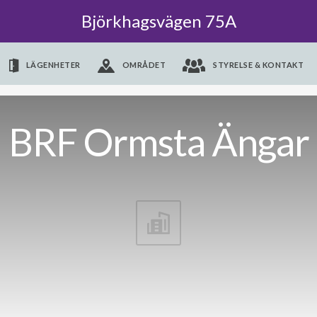
Björkhagsvägen 75A
LÄGENHETER
OMRÅDET
STYRELSE & KONTAKT
BRF Ormsta Ängar