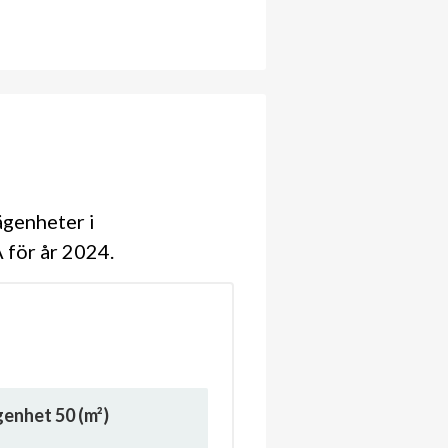
ägenheter i
A för år 2024
ägenhet
50
(m²)