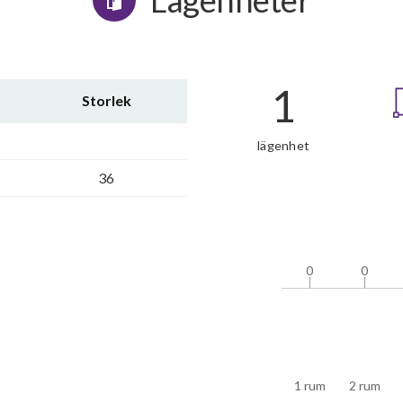
Lägenheter
1
Storlek
lägenhet
36
0
0
0
0
1 rum
2 rum