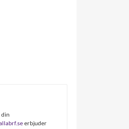
 din
allabrf.se
erbjuder