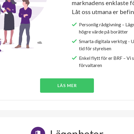
marknadens enklaste fö
Låt oss utmana er befin
Personlig rådgivning – Läg
högre värde på borätter
Smarta digitala verktyg - 
tid för styrelsen
Enkel flytt för er BRF – Vi 
förvaltaren
LÄS MER