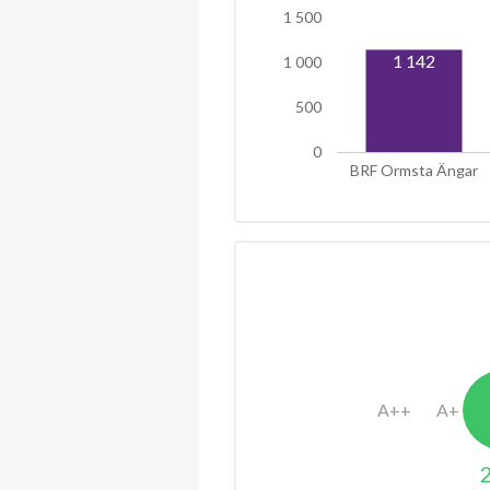
1 500
1 142
1 000
500
0
BRF Ormsta Ängar