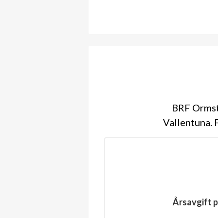
BRF Ormsta
Vallentuna. 
Årsavgift p