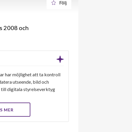
Följ
es 2008 och
r har möjlighet att ta kontroll
datera utseende, bild och
till digitala styrelseverktyg
S MER