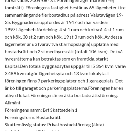
förvärvades 2004-08- 31. Föreningen äger marken (=ej
tomträtt). Föreningens fastighet består av 65 lägenheter i tre
sammanhängande flerbostadhus på adress Valutavägen 19-
35. Byggnaderna uppfördes år 1947 och har värdeår
1997.Lägenhetsfördelning: 4 st 1 rum och kokvrå, 4 st 1 rum
och kök, 38 st 2 rum och kök. 19 st 3 rum och kök. Av dessa
lägenheter är 63 (varav två st är hopslagna) upplåtna med
bostadsrätt och 2 st med hyresrätt (totalt 106 kvm). De två
hyresrätterna kan betraktas som en framtida, starkt
kapital.Den totala byggnadsytan uppgår till 5 364 kvm, varav
3 489 kvm utgör lägenhetsyta och 13 kvm lokalyta. I
föreningen finns 7 parkeringsplatser och 1 garageplats. Det
är kö till garaget och parkeringsplatserna.Föreningen har en
uthyrd lokal. Föreningen är en äkta bostadsrättsförening.
Allmänt
Föreningens namn: Brf Skattsedeln 1
Föreningsform: Bostadsrätt
Skattemässig status: Privatbostadsföretag (äkta)