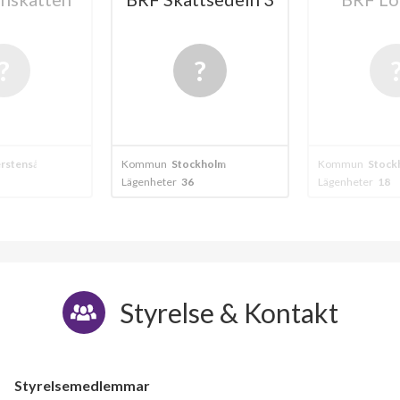
19
20
kholm
Kommun
Stockholm
Kommun
Stock
Lägenheter
18
Lägenheter
60
Styrelse & Kontakt
Styrelsemedlemmar