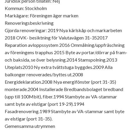
Juridisk person tillåten: Nej
Kommun: Stockholm
Markägare: Föreningen äger marken
Renoveringsbeskrivning
Gjorda renoveringar: 2019 Nya kärlskåp och markarbeten
2018 OVK- besiktning för Valutavägen 31-352017
Reparation avloppssystem 2016 Ommålning/uppfräschning
av föreningens trapphus 2015 Byte av portar/dörrar på fram-
och baksida, se över belysning.2014 Stamspolning.2013
Uteplats2010 Ny extra tvättstuga byggdes.2009 Alla
balkonger renoverades/byttes ut.2008
Energideklaration.2008 Nya energifönster (port 31-35)
monterade.2004 Installerade Bredbandsbolaget bredband
(upp till 100Mbit), fiber.1994 Stambyte av VA-stammar
samt byte av elstigar (port 19-29).1994
Fasadrenovering.1989 Stambyte av VA-stammar samt byte
av elstigar (port 31-35).
Gemensamma utrymmen