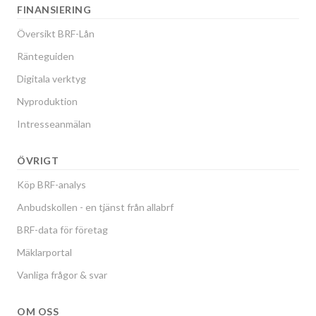
FINANSIERING
Översikt BRF-Lån
Ränteguiden
Digitala verktyg
Nyproduktion
Intresseanmälan
ÖVRIGT
Köp BRF-analys
Anbudskollen - en tjänst från allabrf
BRF-data för företag
Mäklarportal
Vanliga frågor & svar
OM OSS