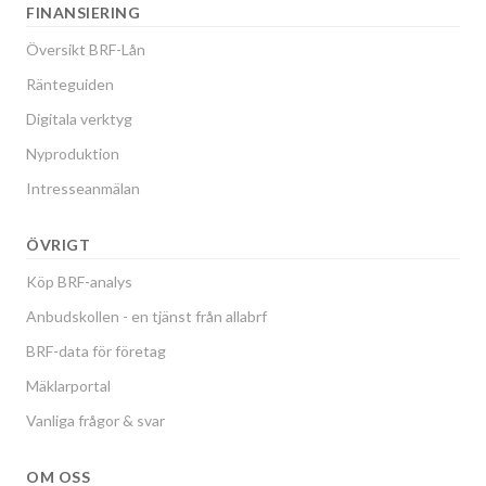
FINANSIERING
Översikt BRF-Lån
Ränteguiden
Digitala verktyg
Nyproduktion
Intresseanmälan
ÖVRIGT
Köp BRF-analys
Anbudskollen - en tjänst från allabrf
BRF-data för företag
Mäklarportal
Vanliga frågor & svar
OM OSS