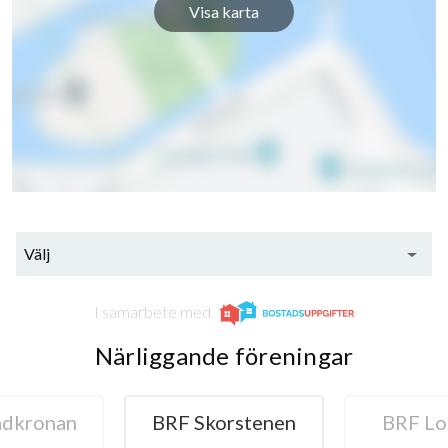
Visa karta
Välj
I samarbete med
Närliggande föreningar
ädkronan
BRF Skorstenen
BRF Lo