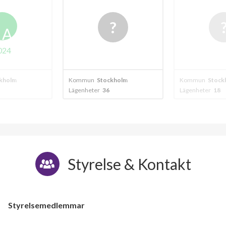
A
024
kholm
Kommun
Stockholm
Kommun
Stock
Lägenheter
36
Lägenheter
18
Styrelse & Kontakt
Styrelsemedlemmar