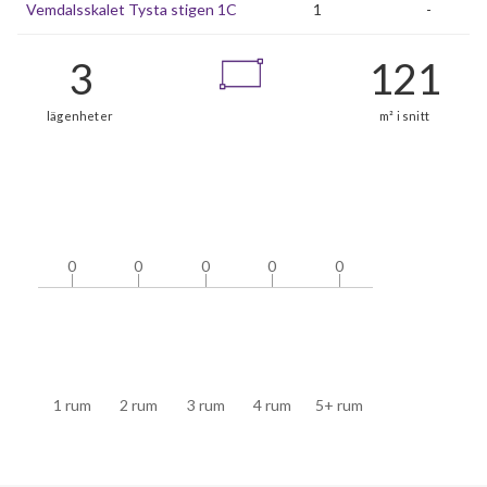
Vemdalsskalet Tysta stigen 1C
1
-
3
0
0
0
0
0
0
0
0
0
0
lägenheter
m²
1 rum
2 rum
3 rum
4 rum
5+ rum