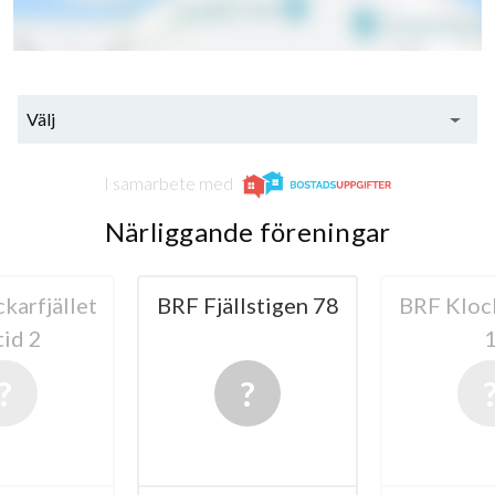
Välj
I samarbete med
Närliggande föreningar
karfjället
BRF Fjällstigen 78
BRF Klock
tid 2