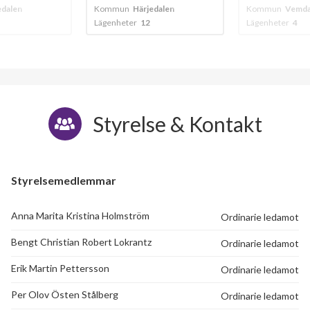
edalen
Kommun
Härjedalen
Kommun
Vemdal
Lägenheter
12
Lägenheter
4
Styrelse & Kontakt
Styrelsemedlemmar
Anna Marita Kristina Holmström
Ordinarie ledamot
Bengt Christian Robert Lokrantz
Ordinarie ledamot
Erik Martin Pettersson
Ordinarie ledamot
Per Olov Östen Stålberg
Ordinarie ledamot