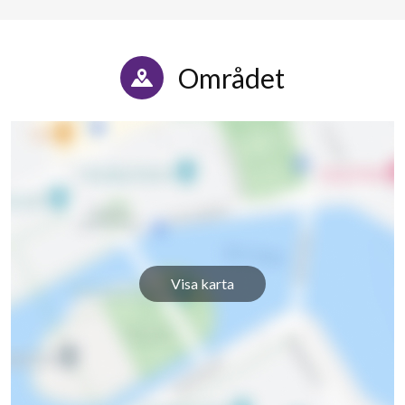
Området
Visa karta