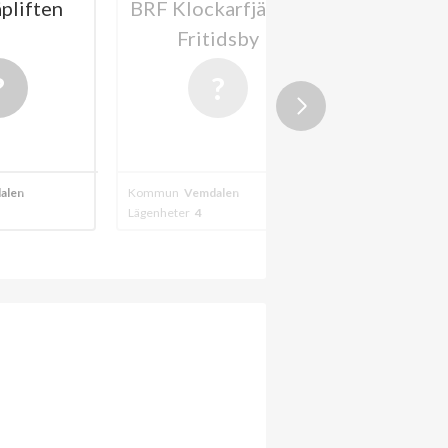
pliften
BRF Klockarfjällets
BRF Ve
Fritidsby
Lodg
alen
Kommun
Vemdalen
Kommun
Vemdals
Lägenheter
4
Lägenheter
400