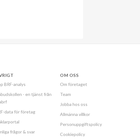
VRIGT
OM OSS
p BRF-analys
Om företaget
budskollen - en tjänst från
Team
labrf
Jobba hos oss
F-data för företag
Allmänna villkor
klarportal
Personuppgiftspolicy
nliga frågor & svar
Cookiepolicy