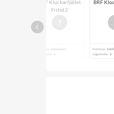
ckarfjället
BRF Klockarfjället
BRF Klo
1
Fritid 2
dalen - vemdalsskalet
Kommun
Härjedalen
Kommun
Eski
Lägenheter
3
Lägenheter
3