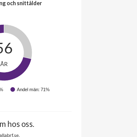
ng och snittålder
56
ÅR
9%
Andel män: 71%
m hos oss.
labrf.se.