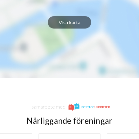
Visa karta
I samarbete med
Närliggande föreningar