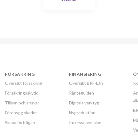
FÖRSÄKRING
FINANSIERING
Ö
Översikt försäkring
Översikt BRF-Lån
Kö
Försäkringsskydd
Ränteguiden
An
al
Tillsyn och ansvar
Digitala verktyg
BR
Förebygg skador
Nyproduktion
Mä
Skapa förfrågan
Intresseanmälan
Va