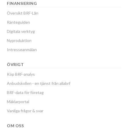
FINANSIERING
Översikt BRF-Lån
Ränteguiden
Digitala verktyg
Nyproduktion
Intresseanmälan
ÖVRIGT
Köp BRF-analys
Anbudskollen - en tjänst från allabrf
BRF-data för företag
Mäklarportal
Vanliga frågor & svar
OM OSS