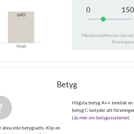
0
150
640
Månadsavgiften kan öka när
föreningens
Växjö
Betyg
Högsta betyg A++ innebär en
betyg C betyder att föreninge
Läs mer om betygssystemet.
 ännu inte betygsatts. Köp en