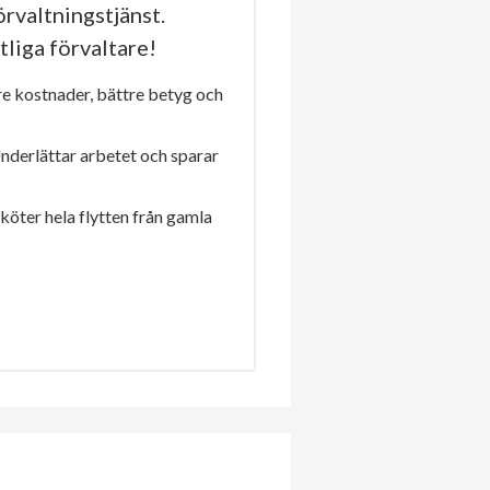
rvaltningstjänst.
tliga förvaltare!
re kostnader, bättre betyg och
Underlättar arbetet och sparar
sköter hela flytten från gamla