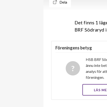
Dela
Det finns 1 lä
BRF Södraryd i
Föreningens betyg
HSB BRF Södr
ännu inte bet
analys för at
föreningen.
LÄS M