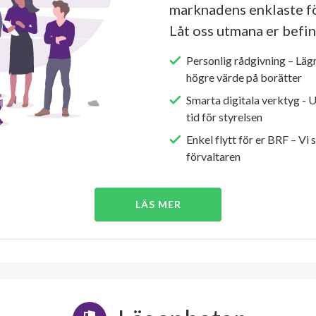
marknadens enklaste fö
Låt oss utmana er befin
Personlig rådgivning – Läg
högre värde på borätter
Smarta digitala verktyg - 
tid för styrelsen
Enkel flytt för er BRF – Vi 
förvaltaren
LÄS MER