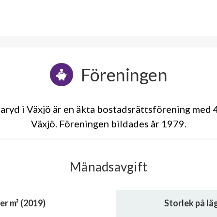
Föreningen
ryd i Växjö är en äkta bostadsrättsförening med 4
Växjö. Föreningen bildades år 1979
Månadsavgift
er m² (2019)
Storlek på l