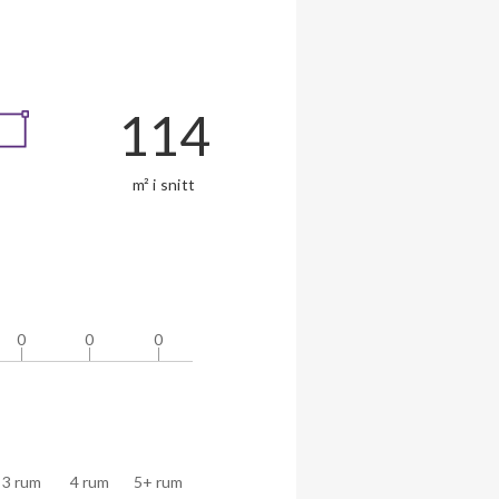
114
m² i snitt
0
0
0
0
0
0
3 rum
4 rum
5+ rum