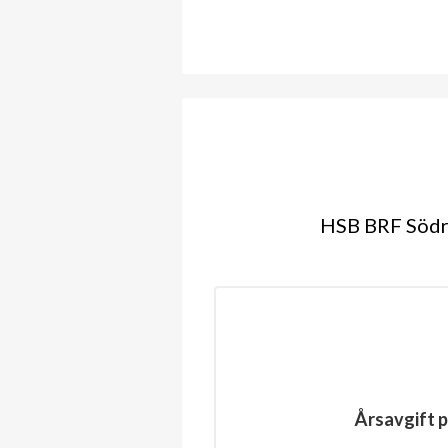
HSB BRF Södra
Årsavgift p