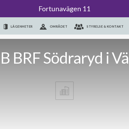
Fortunavägen 11
LÄGENHETER
OMRÅDET
STYRELSE & KONTAKT
B BRF Södraryd i Vä