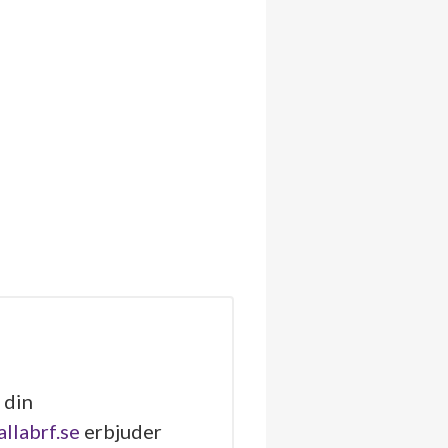
 din
allabrf.se
erbjuder