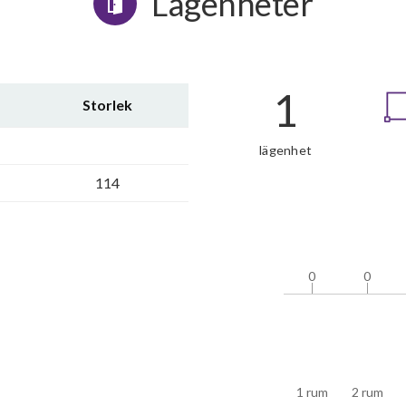
Lägenheter
1
Storlek
lägenhet
114
0
0
0
0
1 rum
2 rum