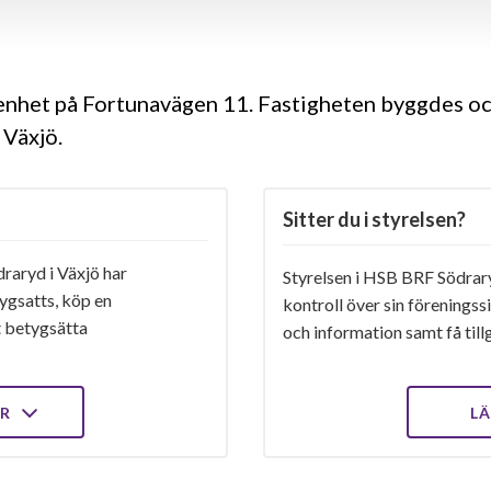
genhet på Fortunavägen 11. Fastigheten byggdes oc
 Växjö.
Sitter du i styrelsen?
aryd i Växjö har
Styrelsen i HSB BRF Södraryd
ygsatts, köp en
kontroll över sin föreningss
t betygsätta
och information samt få tillg
ER
LÄ