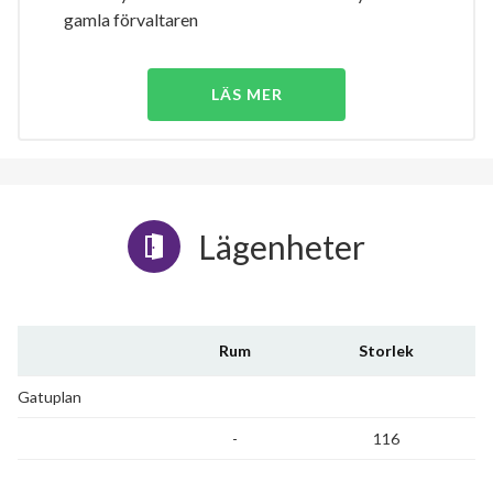
gamla förvaltaren
LÄS MER
Lägenheter
Rum
Storlek
Gatuplan
-
116