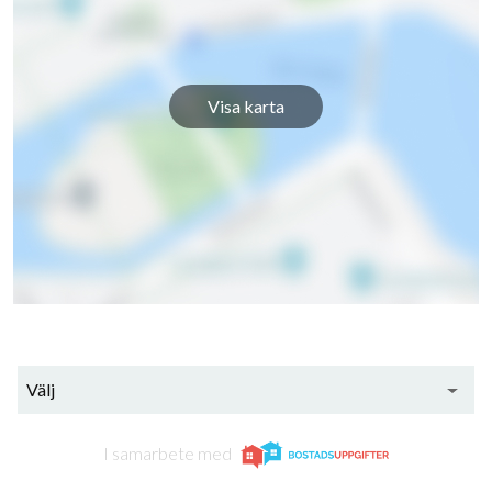
Visa karta
Välj
I samarbete med