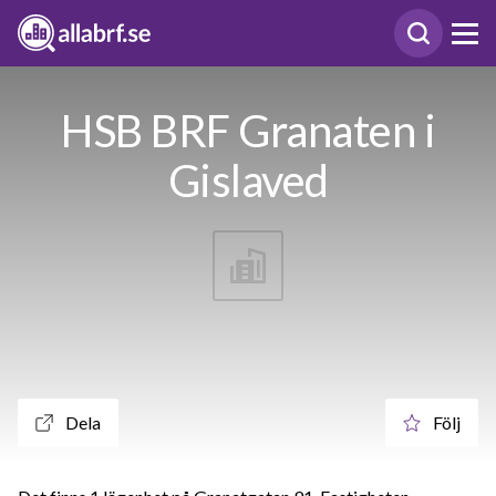
HSB BRF Granaten i
Gislaved
Dela
Följ