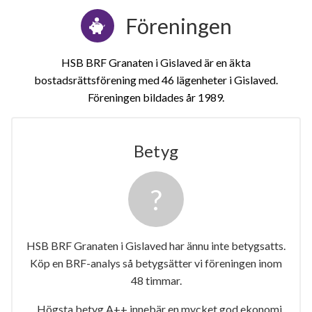
Föreningen
HSB BRF Granaten i Gislaved är en äkta
bostadsrättsförening med 46 lägenheter i Gislaved.
Föreningen bildades år 1989
Betyg
1
lägenhet
m²
HSB BRF Granaten i Gislaved har ännu inte betygsatts.
Köp en BRF-analys så betygsätter vi föreningen inom
48 timmar.
Högsta betyg A++ innebär en mycket god ekonomi.