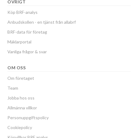
ÖVRIGT
Köp BRF-analys
Anbudskollen - en tjänst från allabrf
BRF-data för företag
Mäklarportal
Vanliga frågor & svar
OM OSS
Om företaget
Team
Jobba hos oss
Allmänna villkor
Personuppgiftspolicy
Cookiepolicy
Köpvillkor BRF analys