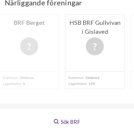
Närliggande föreningar
Berget
HSB BRF Gullvivan
HSB BRF 
i Gislaved
Gisl
aved
Kommun
Gislaved
Kommun
Gislav
Lägenheter
159
Lägenheter
70
Sök BRF