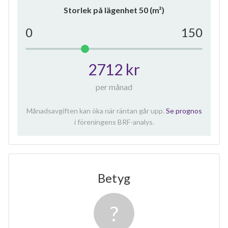
Storlek på lägenhet
50
(m²)
0
150
2712 kr
per månad
Månadsavgiften kan öka när räntan går upp.
Se prognos
i föreningens BRF-analys.
Betyg