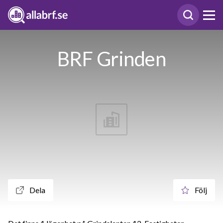
BRF Grinden
Dela
Följ