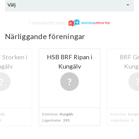
Välj
I samarbete med
Närliggande föreningar
Storken i
HSB BRF Ripan i
BRF G
gälv
Kungälv
Kung
älv
Kommun
Kungälv
Kommun
Kungä
3
Lägenheter
295
Lägenheter
8