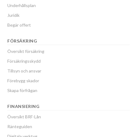
Underhållsplan
Juridik
Begär offert
FÖRSÄKRING
Översikt försäkring
Försäkringsskydd
Tillsyn och ansvar
Förebygg skador
Skapa förfrågan
FINANSIERING
Översikt BRF-Lån
Ränteguiden
Digitala verktyg