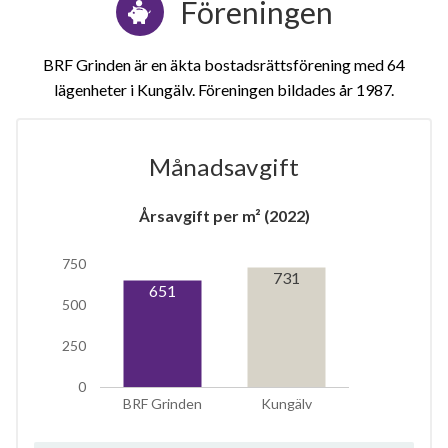
Föreningen
BRF Grinden är en äkta bostadsrättsförening med 64
lägenheter i Kungälv. Föreningen bildades år 1987
Månadsavgift
1
Årsavgift per m² (2022)
750
lägenhet
m²
731
651
500
250
0
BRF Grinden
Kungälv