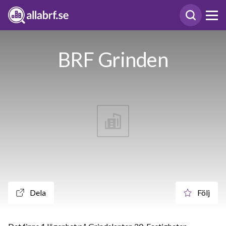
BRF Grinden
Dela
Följ