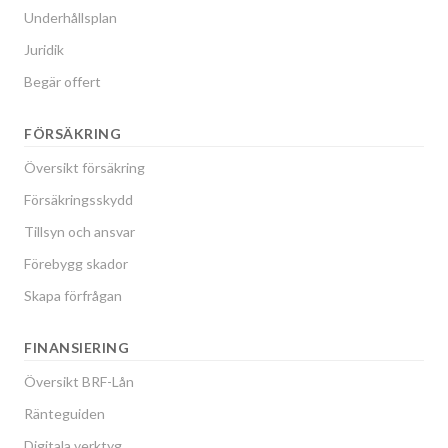
Underhållsplan
Juridik
Begär offert
FÖRSÄKRING
Översikt försäkring
Försäkringsskydd
Tillsyn och ansvar
Förebygg skador
Skapa förfrågan
FINANSIERING
Översikt BRF-Lån
Ränteguiden
Digitala verktyg