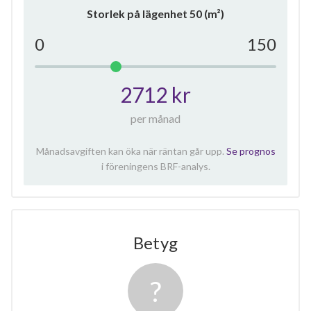
Storlek på lägenhet
50
(m²)
0
150
2712 kr
per månad
Månadsavgiften kan öka när räntan går upp.
Se prognos
i föreningens BRF-analys.
Betyg