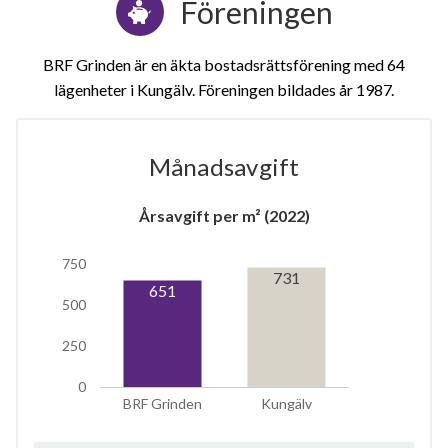
Föreningen
BRF Grinden är en äkta bostadsrättsförening med 64
lägenheter i Kungälv. Föreningen bildades år 1987
Månadsavgift
1
Årsavgift per m² (2022)
750
lägenhet
m²
731
651
500
250
0
BRF Grinden
Kungälv