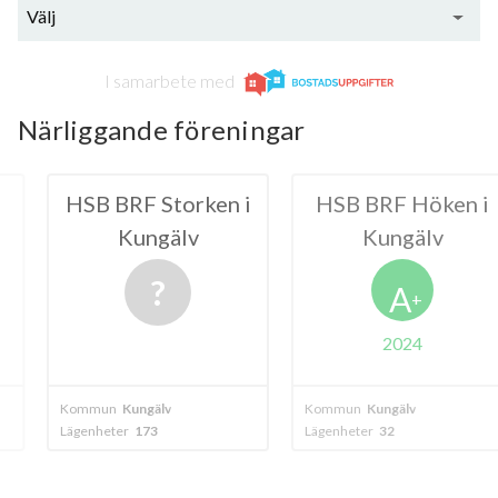
Välj
I samarbete med
Närliggande föreningar
Storken i
HSB BRF Höken i
HSB BRF
gälv
Kungälv
Kun
A
+
2024
20
älv
Kommun
Kungälv
Kommun
Kungä
3
Lägenheter
32
Lägenheter
70