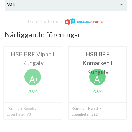
Välj
I samarbete med
Närliggande föreningar
 Vipan i
HSB BRF
BRF G
gälv
Komarken i
Kung
Kungälv
A
A
+
+
024
2024
älv
Kommun
Kungälv
Kommun
Kungä
Lägenheter
292
Lägenheter
8