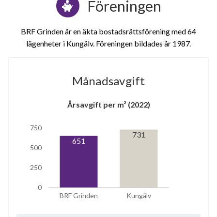
Föreningen
BRF Grinden är en äkta bostadsrättsförening med 64
lägenheter i Kungälv. Föreningen bildades år 1987
Månadsavgift
1
Årsavgift per m² (2022)
750
lägenhet
731
651
500
250
0
BRF Grinden
Kungälv