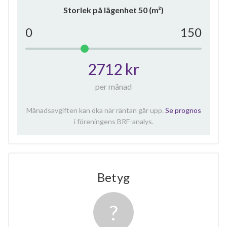
Storlek på lägenhet
50
(m²)
0
150
2712 kr
per månad
Månadsavgiften kan öka när räntan går upp.
Se prognos
i föreningens BRF-analys.
Betyg