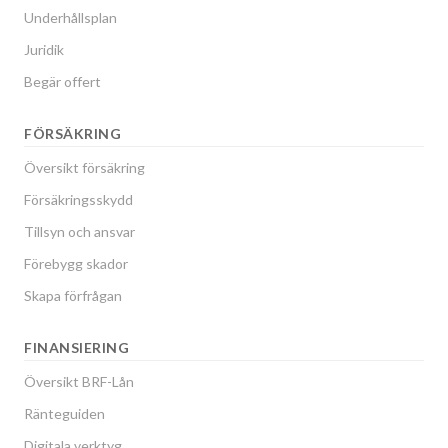
Underhållsplan
Juridik
Begär offert
FÖRSÄKRING
Översikt försäkring
Försäkringsskydd
Tillsyn och ansvar
Förebygg skador
Skapa förfrågan
FINANSIERING
Översikt BRF-Lån
Ränteguiden
Digitala verktyg