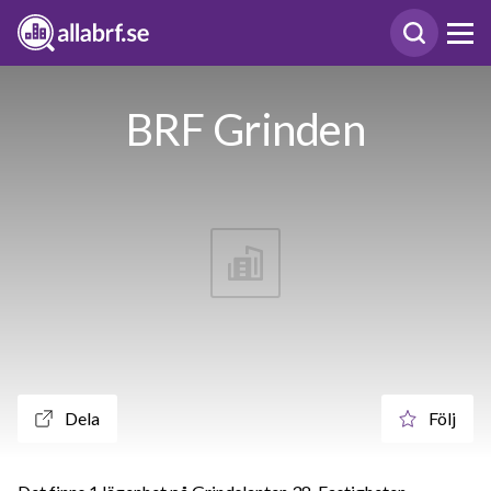
BRF Grinden
Dela
Följ