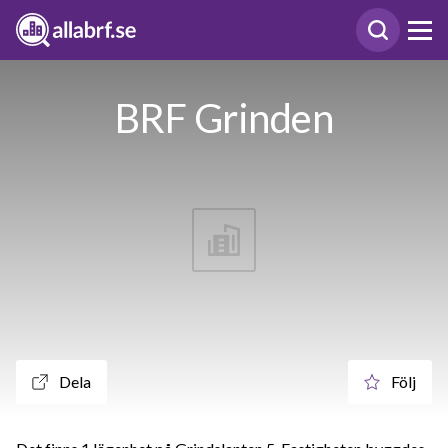
BRF Grinden
Dela
Följ