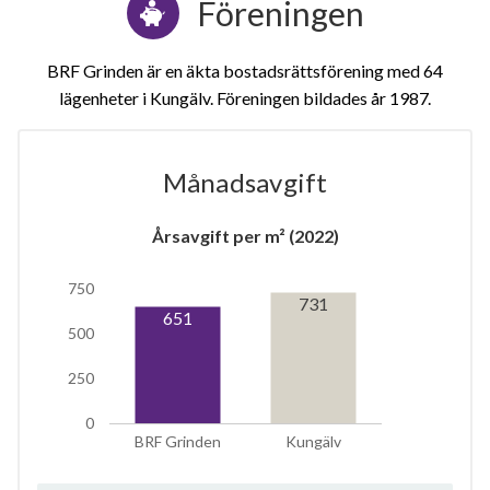
Föreningen
BRF Grinden är en äkta bostadsrättsförening med 64
lägenheter i Kungälv. Föreningen bildades år 1987
Månadsavgift
1
Årsavgift per m² (2022)
750
lägenhet
m²
731
651
500
250
0
BRF Grinden
Kungälv