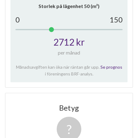
Storlek på lägenhet
50
(m²)
0
150
2712 kr
per månad
Månadsavgiften kan öka när räntan går upp.
Se prognos
i föreningens BRF-analys.
Betyg