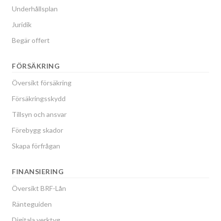
Underhållsplan
Juridik
Begär offert
FÖRSÄKRING
Översikt försäkring
Försäkringsskydd
Tillsyn och ansvar
Förebygg skador
Skapa förfrågan
FINANSIERING
Översikt BRF-Lån
Ränteguiden
Digitala verktyg