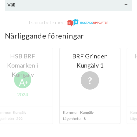
Välj
I samarbete med
Närliggande föreningar
 BRF
BRF Grinden
HSB BRF
rken i
Kungälv 1
Kun
gälv
A
+
024
älv
Kommun
Kungälv
Kommun
Kungä
2
Lägenheter
8
Lägenheter
295