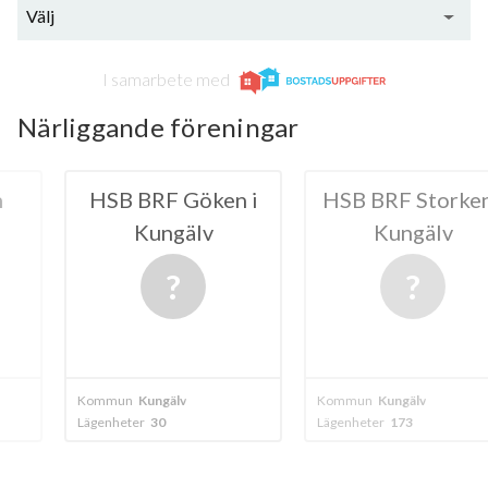
Välj
I samarbete med
Närliggande föreningar
 Göken i
HSB BRF Storken i
BRF S
gälv
Kungälv
Kun
älv
Kommun
Kungälv
Kommun
Kungä
Lägenheter
173
Lägenheter
8