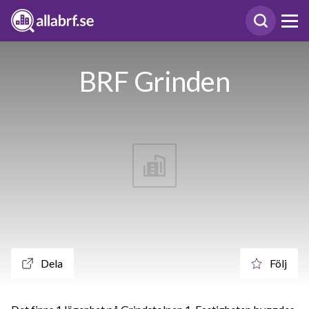
BRF Grinden
Dela
Följ