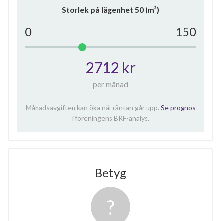
Storlek på lägenhet
50
(m²)
0
150
2712 kr
per månad
Månadsavgiften kan öka när räntan går upp.
Se prognos
i föreningens BRF-analys.
Betyg