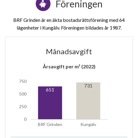
Föreningen
BRF Grinden är en äkta bostadsrättsförening med 64
lägenheter i Kungälv. Föreningen bildades år 1987
Månadsavgift
1
Årsavgift per m² (2022)
750
lägenhet
m²
731
651
500
250
0
BRF Grinden
Kungälv