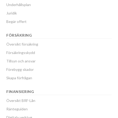
Underhållsplan
Juridik
Begär offert
FÖRSÄKRING
Översikt försäkring
Försäkringsskydd
Tillsyn och ansvar
Förebygg skador
Skapa förfrågan
FINANSIERING
Översikt BRF-Lån
Ränteguiden
Digitala verktyg