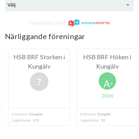
Välj
I samarbete med
Närliggande föreningar
Storken i
HSB BRF Höken i
HSB BRF
gälv
Kungälv
Kun
A
+
2024
20
älv
Kommun
Kungälv
Kommun
Kungä
3
Lägenheter
32
Lägenheter
70