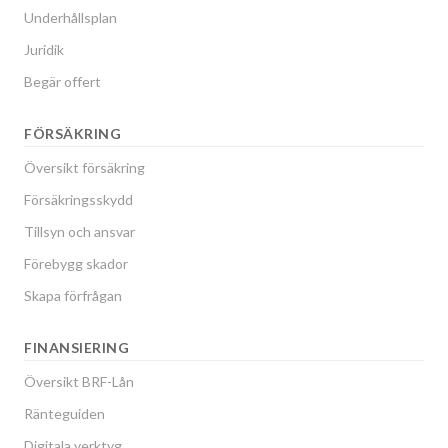
Underhållsplan
Juridik
Begär offert
FÖRSÄKRING
Översikt försäkring
Försäkringsskydd
Tillsyn och ansvar
Förebygg skador
Skapa förfrågan
FINANSIERING
Översikt BRF-Lån
Ränteguiden
Digitala verktyg