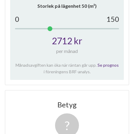
Storlek på lägenhet
50
(m²)
0
150
2712 kr
per månad
Månadsavgiften kan öka när räntan går upp.
Se prognos
i föreningens BRF-analys.
Betyg