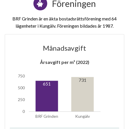
Föreningen
BRF Grinden är en äkta bostadsrättsförening med 64
lägenheter i Kungälv. Föreningen bildades år 1987
Månadsavgift
1
Årsavgift per m² (2022)
750
lägenhet
m²
731
651
500
250
0
BRF Grinden
Kungälv