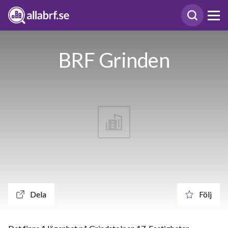
BRF Grinden
Dela
Följ