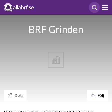
BRF Grinden
Dela
Följ