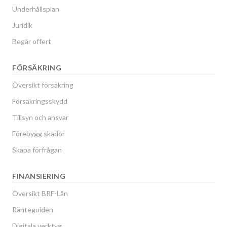
Underhållsplan
Juridik
Begär offert
FÖRSÄKRING
Översikt försäkring
Försäkringsskydd
Tillsyn och ansvar
Förebygg skador
Skapa förfrågan
FINANSIERING
Översikt BRF-Lån
Ränteguiden
Digitala verktyg