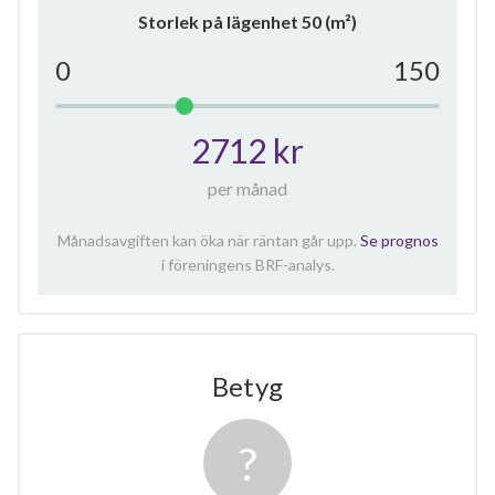
Storlek på lägenhet
50
(m²)
0
150
2712 kr
per månad
Månadsavgiften kan öka när räntan går upp.
Se prognos
i föreningens BRF-analys.
Betyg