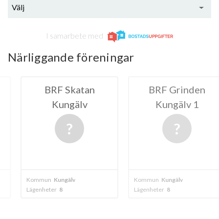
Välj
I samarbete med
Närliggande föreningar
Skatan
BRF Grinden
HSB BRF
gälv
Kungälv 1
Kun
älv
Kommun
Kungälv
Kommun
Kungä
Lägenheter
8
Lägenheter
295