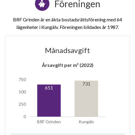
Föreningen
BRF Grinden är en äkta bostadsrättsförening med 64
lägenheter i Kungälv. Föreningen bildades år 1987
Månadsavgift
1
Årsavgift per m² (2022)
750
lägenhet
731
651
500
250
0
BRF Grinden
Kungälv