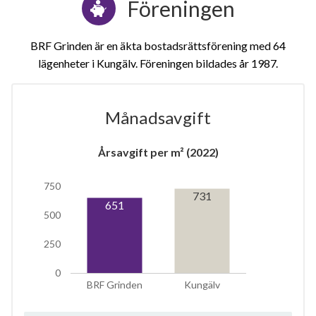
Föreningen
BRF Grinden är en äkta bostadsrättsförening med 64
lägenheter i Kungälv. Föreningen bildades år 1987
Månadsavgift
1
Årsavgift per m² (2022)
750
lägenhet
731
651
500
250
0
BRF Grinden
Kungälv