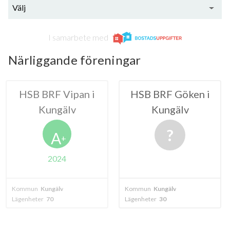
Välj
I samarbete med
Närliggande föreningar
 Vipan i
HSB BRF Göken i
BRF G
gälv
Kungälv
Kung
A
+
024
älv
Kommun
Kungälv
Kommun
Kungä
Lägenheter
30
Lägenheter
8