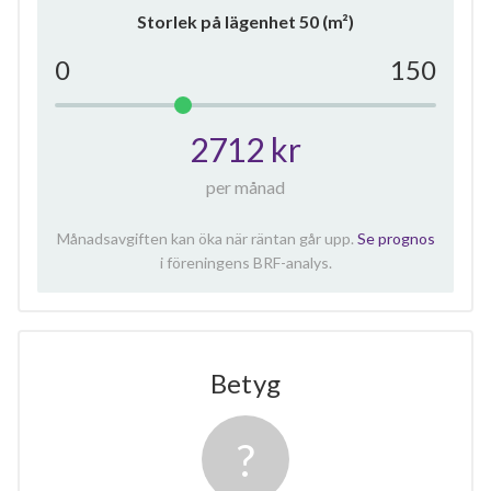
Storlek på lägenhet
50
(m²)
0
150
2712 kr
per månad
Månadsavgiften kan öka när räntan går upp.
Se prognos
i föreningens BRF-analys.
Betyg