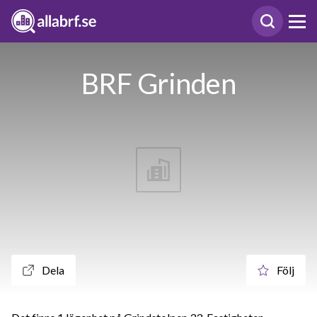
BRF Grinden
Dela
Följ