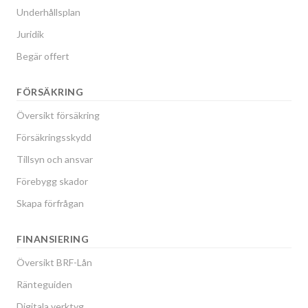
Underhållsplan
Juridik
Begär offert
FÖRSÄKRING
Översikt försäkring
Försäkringsskydd
Tillsyn och ansvar
Förebygg skador
Skapa förfrågan
FINANSIERING
Översikt BRF-Lån
Ränteguiden
Digitala verktyg