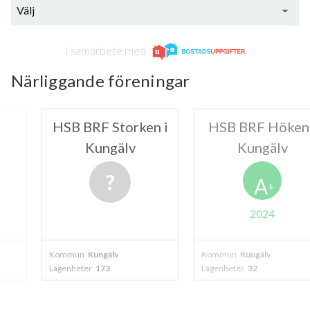
Välj
I samarbete med
Närliggande föreningar
Storken i
HSB BRF Höken i
HSB BRF
gälv
Kungälv
Kun
A
+
2024
20
älv
Kommun
Kungälv
Kommun
Kungä
3
Lägenheter
32
Lägenheter
70