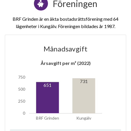
Föreningen
BRF Grinden är en äkta bostadsrättsförening med 64
lägenheter i Kungälv. Föreningen bildades år 1987
Månadsavgift
1
Årsavgift per m² (2022)
750
lägenhet
731
651
500
250
0
BRF Grinden
Kungälv