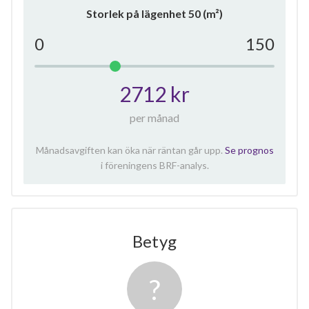
Storlek på lägenhet
50
(m²)
0
150
2712 kr
per månad
Månadsavgiften kan öka när räntan går upp.
Se prognos
i föreningens BRF-analys.
Betyg