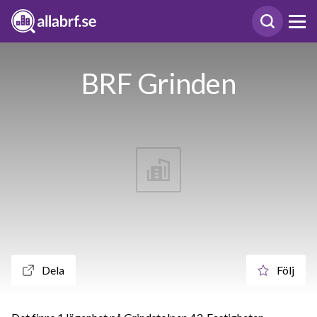
BRF Grinden
Dela
Följ