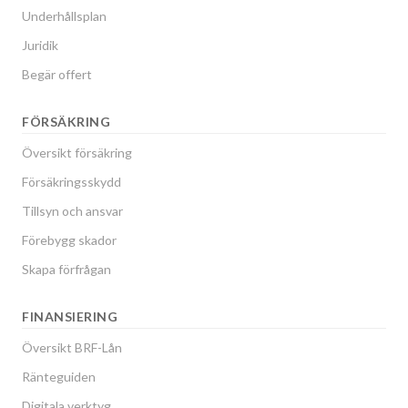
Underhållsplan
Juridik
Begär offert
FÖRSÄKRING
Översikt försäkring
Försäkringsskydd
Tillsyn och ansvar
Förebygg skador
Skapa förfrågan
FINANSIERING
Översikt BRF-Lån
Ränteguiden
Digitala verktyg