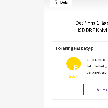
Dela
Det finns 1 lä
HSB BRF Knivin
Föreningens betyg
HSB BRF Kniv
B
fått delbety
parametrar.
2024
LÄS M