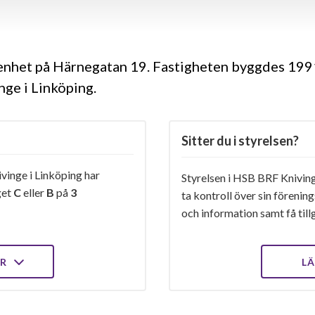
genhet på Härnegatan 19. Fastigheten byggdes 1991
ge i Linköping.
Sitter du i styrelsen?
inge i Linköping har
Styrelsen i HSB BRF Kniving
get
C
eller
B
på
3
ta kontroll över sin förenin
och information samt få tillg
ER
LÄ