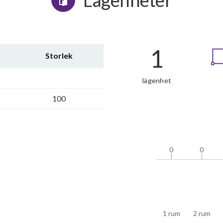
Lägenheter
1
Storlek
lägenhet
100
0
0
0
0
1 rum
2 rum