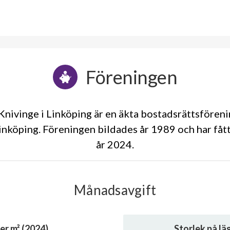
Föreningen
nivinge i Linköping är en äkta bostadsrättsfören
inköping. Föreningen bildades år 1989 och har fåt
år 2024
Månadsavgift
er m² (2024)
Storlek på l