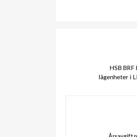
HSB BRF K
lägenheter i L
Årsavgift p