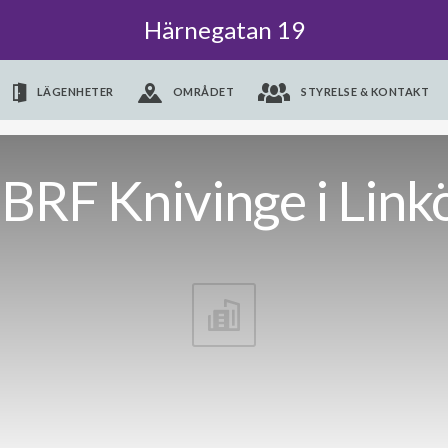
Härnegatan 19
LÄGENHETER
OMRÅDET
STYRELSE & KONTAKT
BRF Knivinge i Link