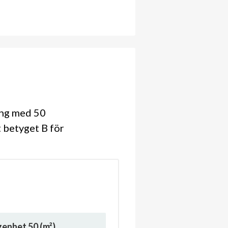
ing med 50
t betyget B för
ägenhet
50
(m²)