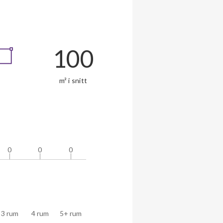
100
m² i snitt
0
0
0
0
0
0
3 rum
4 rum
5+ rum