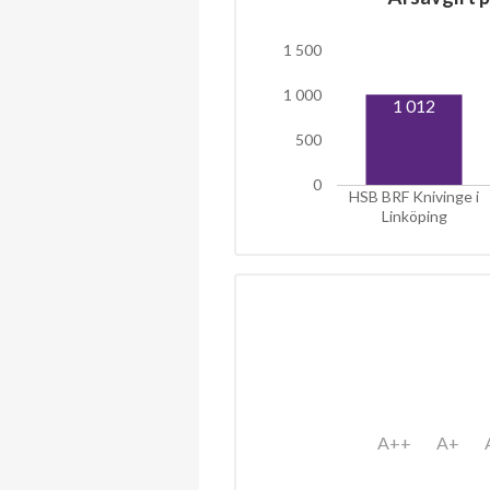
1 500
1 000
1 012
500
0
HSB BRF Knivinge i
Linköping