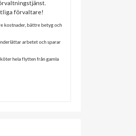
rvaltningstjänst.
tliga förvaltare!
re kostnader, bättre betyg och
Underlättar arbetet och sparar
sköter hela flytten från gamla