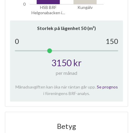
0
HSB BRF
Kungälv
Helgonabacken i…
Storlek på lägenhet
50
(m²)
0
150
3150 kr
per månad
Månadsavgiften kan öka när räntan går upp.
Se prognos
i föreningens BRF-analys.
Betyg