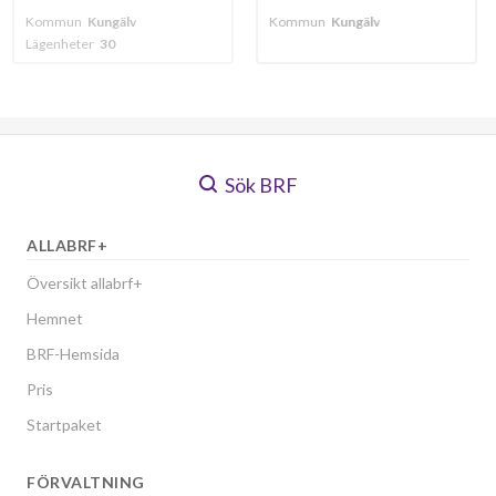
älv
Kommun
Kungälv
Kommun
Kungä
Lägenheter
93
Sök BRF
ALLABRF+
Översikt allabrf+
Hemnet
BRF-Hemsida
Pris
Startpaket
FÖRVALTNING