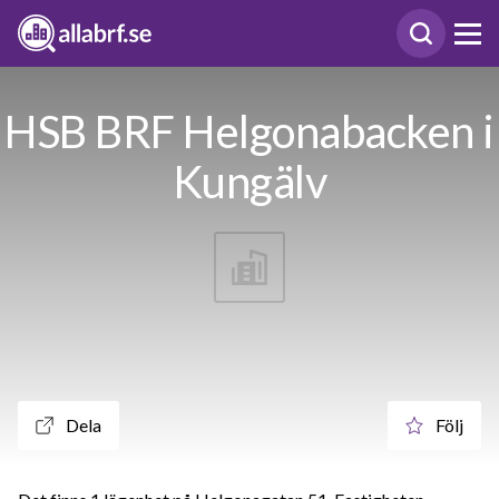
HSB BRF Helgonabacken i
Kungälv
Dela
Följ