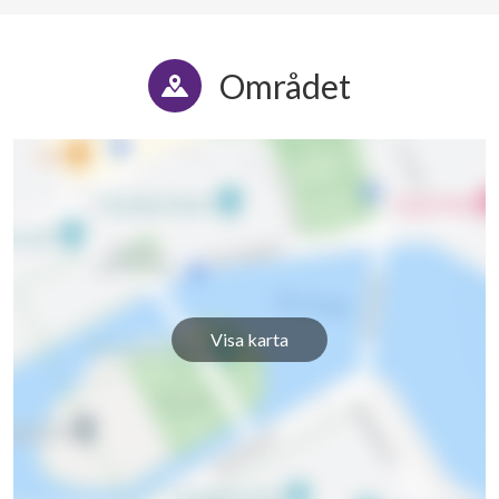
Området
Visa karta