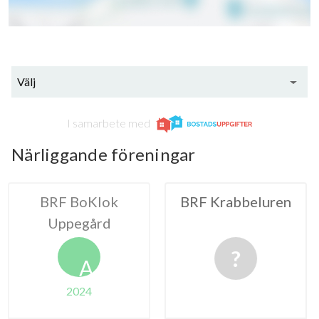
Välj
I samarbete med
Närliggande föreningar
BoKlok
BRF Krabbeluren
HSB BRF
egård
Gömme i
A
024