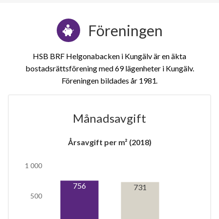
Föreningen
HSB BRF Helgonabacken i Kungälv är en äkta
bostadsrättsförening med 69 lägenheter i Kungälv.
Föreningen bildades år 1981
Månadsavgift
1
Årsavgift per m² (2018)
lägenhet
m²
1 000
756
731
500