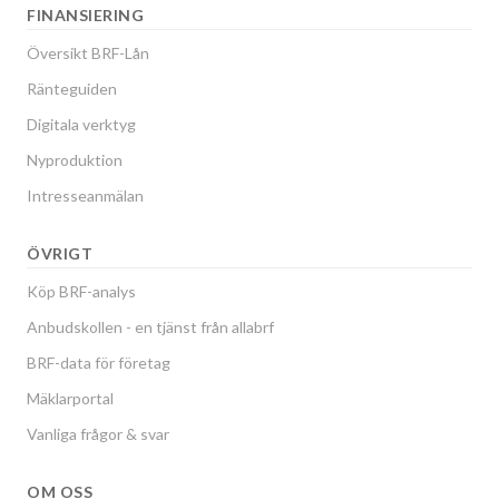
FINANSIERING
Översikt BRF-Lån
Ränteguiden
Digitala verktyg
Nyproduktion
Intresseanmälan
ÖVRIGT
Köp BRF-analys
Anbudskollen - en tjänst från allabrf
BRF-data för företag
Mäklarportal
Vanliga frågor & svar
OM OSS