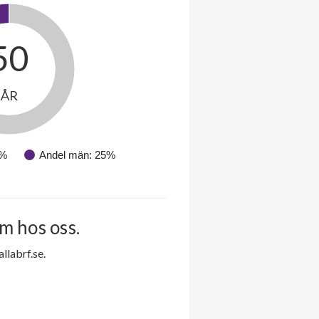
50
ÅR
5%
Andel män: 25%
m hos oss.
labrf.se.