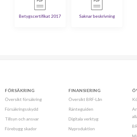
Betygscertifikat 2017
Saknar beskrivning
FÖRSÄKRING
FINANSIERING
Ö
Översikt försäkring
Översikt BRF-Lån
Kö
Försäkringsskydd
Ränteguiden
An
al
Tillsyn och ansvar
Digitala verktyg
BR
Förebygg skador
Nyproduktion
Mä