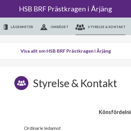
HSB BRF Prästkragen i Årjäng
LÄGENHETER
OMRÅDET
STYRELSE & KONTAKT
Visa allt om HSB BRF Prästkragen i Årjäng
Styrelse & Kontakt
Könsfördelni
Ordinarie ledamot