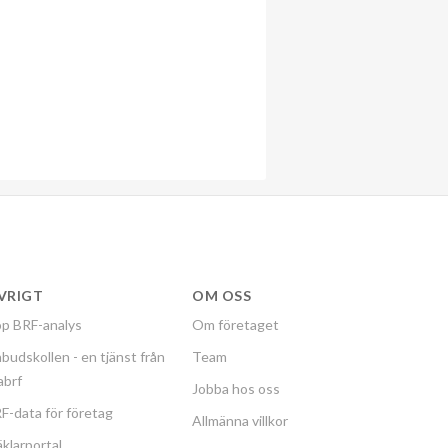
VRIGT
OM OSS
p BRF-analys
Om företaget
budskollen - en tjänst från
Team
labrf
Jobba hos oss
F-data för företag
Allmänna villkor
klarportal