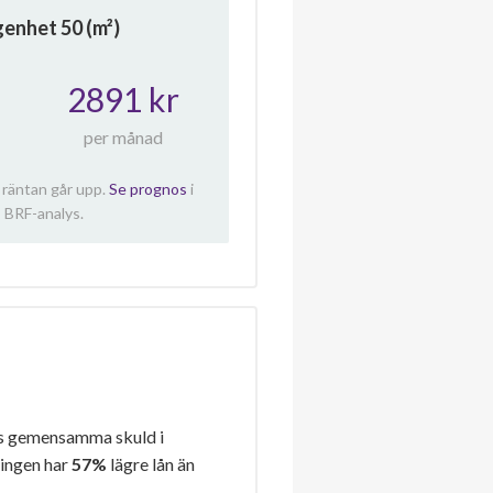
ägenhet
50
(m²)
2891 kr
per månad
 räntan går upp.
Se prognos
i
 BRF-analys.
s gemensamma skuld i
ningen har
57%
lägre lån än