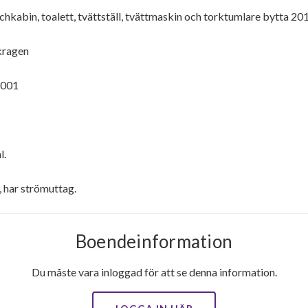
schkabin, toalett, tvättställ, tvättmaskin och torktumlare bytta 20
kragen
1001
l.
n, har strömuttag.
Boendeinformation
Du måste vara inloggad för att se denna information.