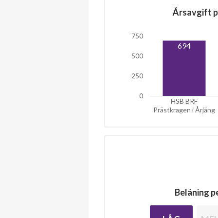
Årsavgift p
750
694
500
250
0
HSB BRF
Prästkragen i Årjäng
Belåning pe