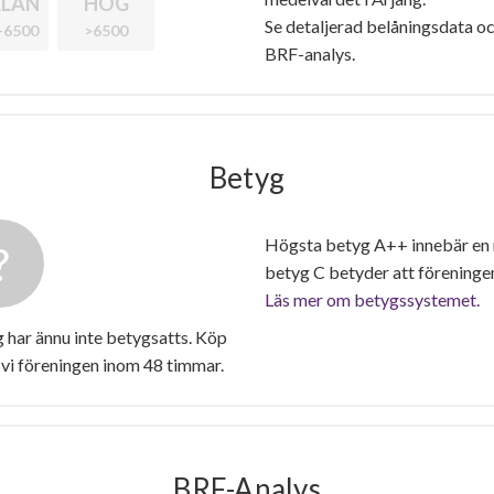
LAN
HÖG
Se detaljerad belåningsdata oc
-6500
>6500
BRF-analys.
Betyg
Högsta betyg A++ innebär en
betyg C betyder att föreninge
Läs mer om betygssystemet.
har ännu inte betygsatts. Köp
vi föreningen inom 48 timmar.
BRF-Analys