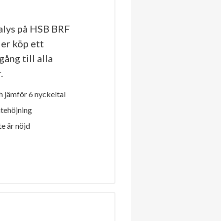
alys på HSB BRF
ler köp ett
ång till alla
.
 jämför 6 nyckeltal
ntehöjning
e är nöjd