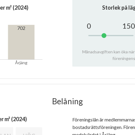
er m² (2024)
Storlek på l
0
150
702
Månadsavgiften kan öka när
föreningens
Årjäng
Belåning
r m² (2024)
Föreningslån är medlemmarna
bostadsrättsföreningen. Före
medelvärdet i Årjäng.