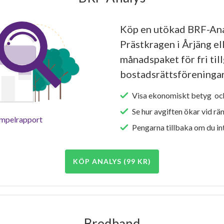
Köp en utökad BRF-An
Prästkragen i Årjäng el
månadspaket för fri tillg
bostadsrättsföreningar
Visa ekonomiskt betyg och
Se hur avgiften ökar vid rä
empelrapport
Pengarna tillbaka om du int
KÖP ANALYS (99 KR)
Bredband