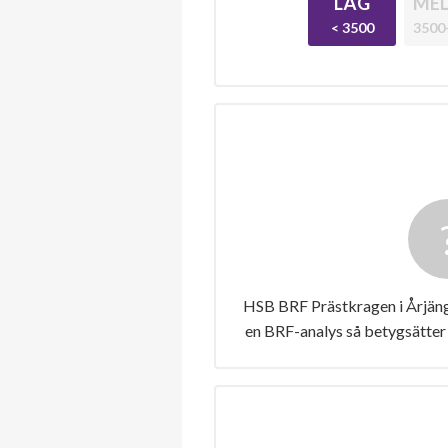
LÅG
MEL
< 3500
3500
HSB BRF Prästkragen i Årjäng 
en BRF-analys så betygsätter 