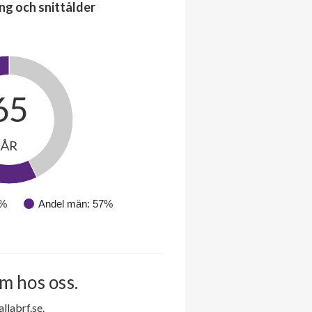
ng och snittålder
65
ÅR
3%
Andel män: 57%
m hos oss.
labrf.se.