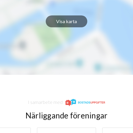
Visa karta
I samarbete med
Närliggande föreningar