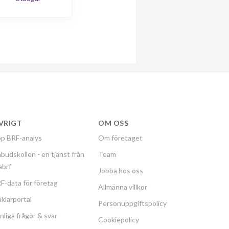
VRIGT
OM OSS
p BRF-analys
Om företaget
budskollen - en tjänst från
Team
labrf
Jobba hos oss
F-data för företag
Allmänna villkor
klarportal
Personuppgiftspolicy
nliga frågor & svar
Cookiepolicy