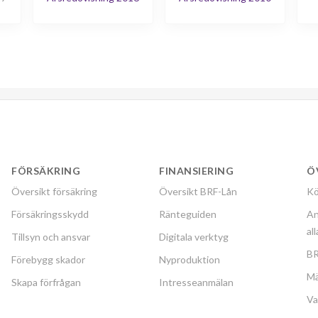
FÖRSÄKRING
FINANSIERING
Ö
Översikt försäkring
Översikt BRF-Lån
Kö
Försäkringsskydd
Ränteguiden
An
al
Tillsyn och ansvar
Digitala verktyg
BR
Förebygg skador
Nyproduktion
Mä
Skapa förfrågan
Intresseanmälan
Va