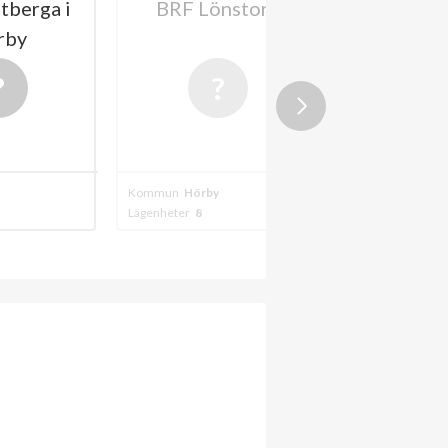
tberga i
BRF Lönstorp
BRF Ha
rby
Kommun
Hörby
Kommun
Hörby
Lägenheter
8
Lägenheter
12