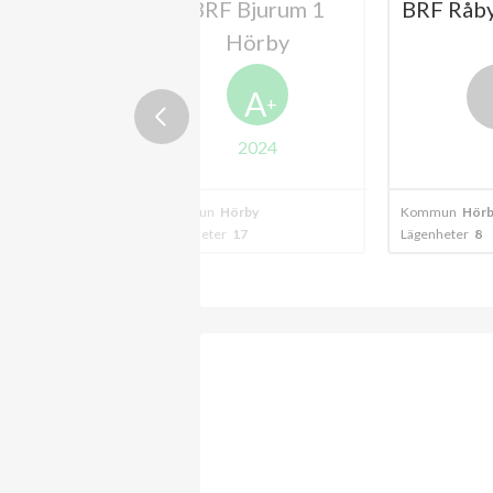
B BRF
BRF Bjurum 1
BRF Råby
den i Hörby
Hörby
A
+
2024
rby
Kommun
Hörby
Kommun
Hörb
5
Lägenheter
17
Lägenheter
8