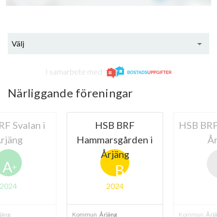
Välj
I samarbete med
Närliggande föreningar
 Svalan i
HSB BRF
HSB BRF V
jäng
Hammarsgården i
Årj
Årjäng
A
B
+
024
2024
ng
Kommun
Årjäng
Kommun
Årjän