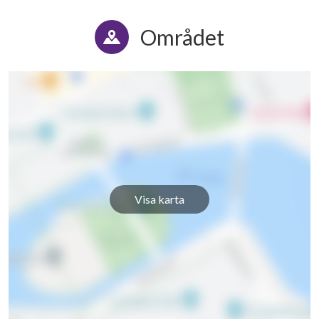
Området
Visa karta