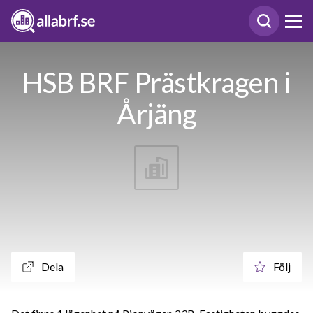
HSB BRF Prästkragen i
Årjäng
Dela
Följ