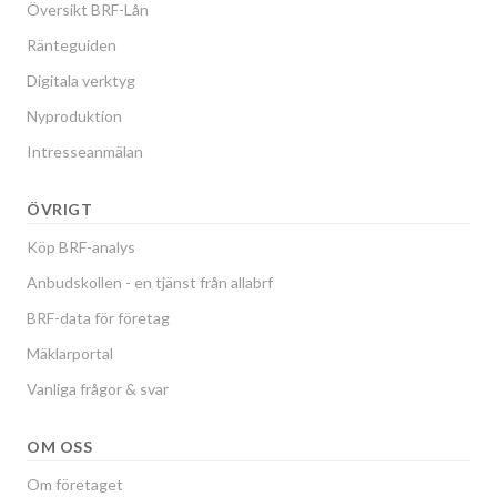
Översikt BRF-Lån
Ränteguiden
Digitala verktyg
Nyproduktion
Intresseanmälan
ÖVRIGT
Köp BRF-analys
Anbudskollen - en tjänst från allabrf
BRF-data för företag
Mäklarportal
Vanliga frågor & svar
OM OSS
Om företaget