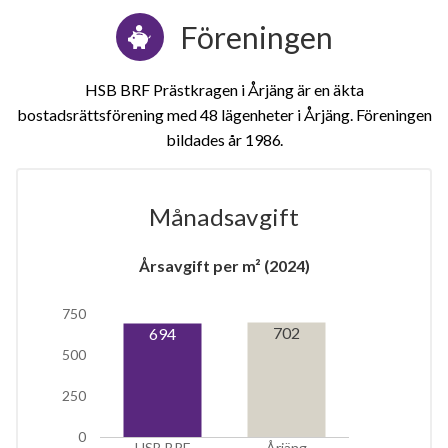
Föreningen
HSB BRF Prästkragen i Årjäng är en äkta
bostadsrättsförening med 48 lägenheter i Årjäng. Föreningen
bildades år 1986
Månadsavgift
1
Årsavgift per m² (2024)
lägenhet
750
702
694
500
250
0
HSB BRF
Årjäng