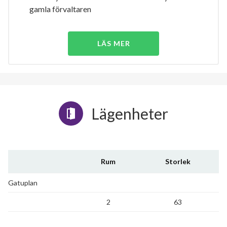
gamla förvaltaren
LÄS MER
Lägenheter
Rum
Storlek
Gatuplan
2
63