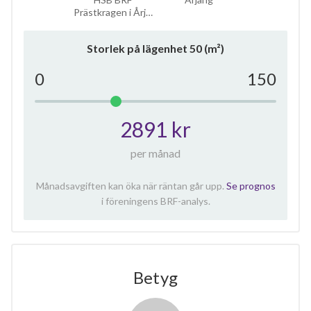
Prästkragen i Årj…
Storlek på lägenhet
50
(m²)
0
150
2891 kr
per månad
Månadsavgiften kan öka när räntan går upp.
Se prognos
i föreningens BRF-analys.
Betyg