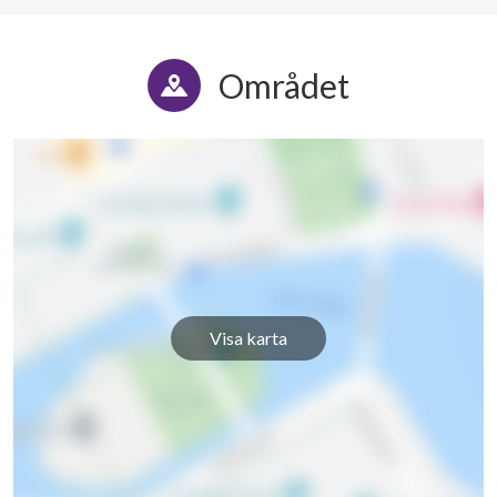
Området
Visa karta