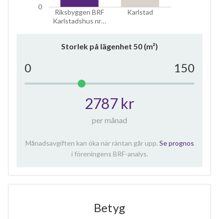
0
Riksbyggen BRF
Karlstad
Karlstadshus nr…
Storlek på lägenhet
50
(m²)
0
150
2787 kr
per månad
Månadsavgiften kan öka när räntan går upp.
Se prognos
i föreningens BRF-analys.
Betyg