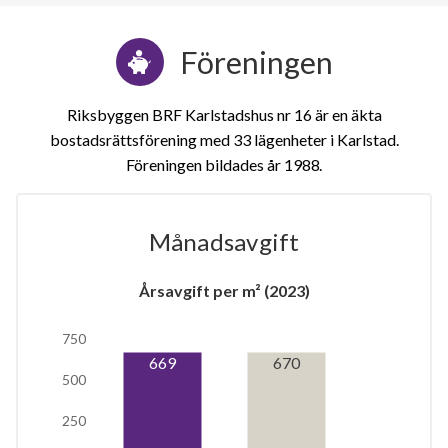
Föreningen
Riksbyggen BRF Karlstadshus nr 16 är en äkta
bostadsrättsförening med 33 lägenheter i Karlstad.
Föreningen bildades år 1988
Månadsavgift
1
Årsavgift per m² (2023)
lägenhet
m²
750
669
670
500
250