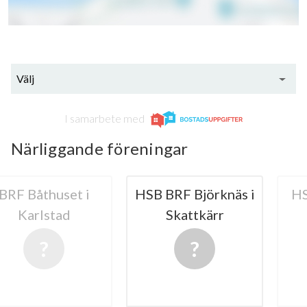
Välj
I samarbete med
Närliggande föreningar
thuset i
HSB BRF Björknäs i
HSB BRF 
lstad
Skattkärr
Karl