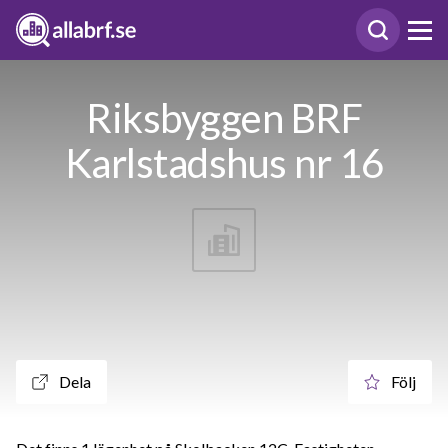
Riksbyggen BRF
Karlstadshus nr 16
Dela
Följ