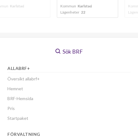
stad
Kommun
Karlstad
Kommun
Karlst
Lägenheter
22
Lägenheter
117
Sök BRF
ALLABRF+
Översikt allabrf+
Hemnet
BRF-Hemsida
Pris
Startpaket
FÖRVALTNING