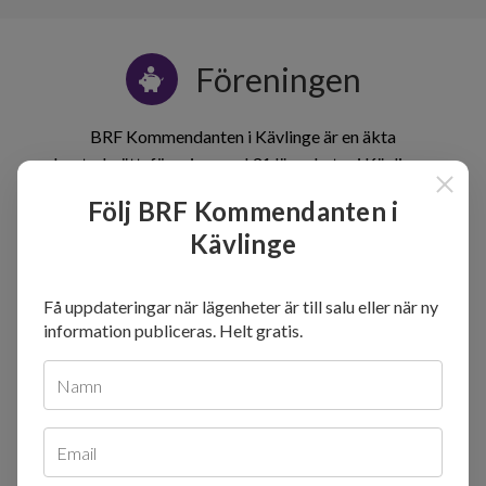
Föreningen
BRF Kommendanten i Kävlinge är en äkta
bostadsrättsförening med 31 lägenheter i Kävlinge.
Föreningen bildades år 1986 och har fått betyget A+ för år
Följ BRF Kommendanten i
2024
Kävlinge
Månadsavgift
Få uppdateringar när lägenheter är till salu eller när ny
1
information publiceras. Helt gratis.
Årsavgift per m² (2024)
lägenhet
Namn
750
717
710
500
Email