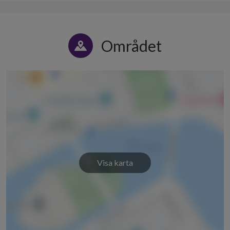
Området
Visa karta