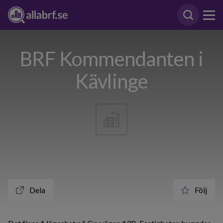
BRF Kommendanten i
Kävlinge
Dela
Följ