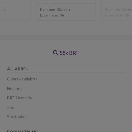
inge
Kommun
Kävlinge
Kommun
Kävlin
Lägenheter
36
Lägenheter
28
Sök BRF
ALLABRF+
Översikt allabrf+
Hemnet
BRF-Hemsida
Pris
Startpaket
FÖRVALTNING