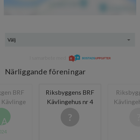
Välj
I samarbete med
Närliggande föreningar
ggen BRF
Riksbyggens BRF
Riksbyg
i Kävlinge
Kävlingehus nr 4
Kävlinge
A
024