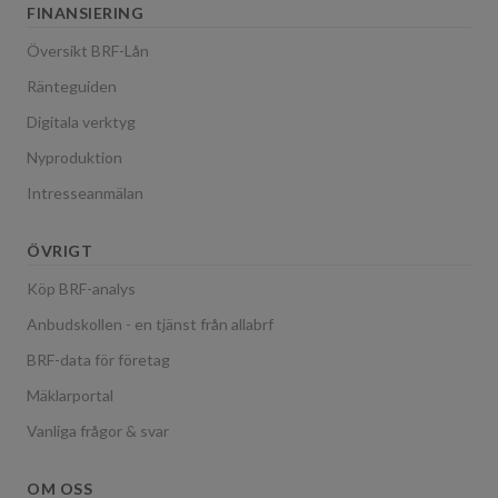
FINANSIERING
Översikt BRF-Lån
Ränteguiden
Digitala verktyg
Nyproduktion
Intresseanmälan
ÖVRIGT
Köp BRF-analys
Anbudskollen - en tjänst från allabrf
BRF-data för företag
Mäklarportal
Vanliga frågor & svar
OM OSS