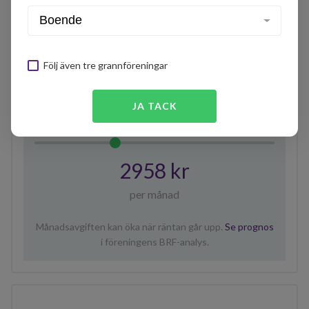
250
0
BRF
Kävlinge
Kommendanten…
Följ även tre grannföreningar
Storlek på lägenhet
50
(m²)
JA TACK
0
150
2958 kr
per månad
Månadsavgiften kan öka när räntan går upp.
Se prognos
i föreningens BRF-analys.