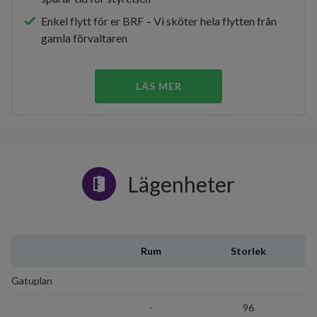
Enkel flytt för er BRF – Vi sköter hela flytten från
gamla förvaltaren
LÄS MER
Lägenheter
Rum
Storlek
Gatuplan
-
96