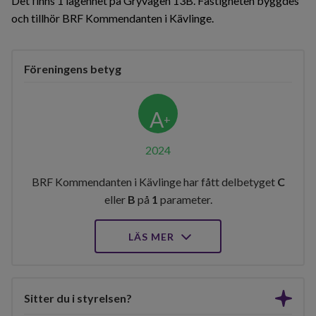
Det finns 1 lägenhet på Gryvägen 13B. Fastigheten byggdes
och tillhör BRF Kommendanten i Kävlinge.
Föreningens betyg
A
+
2024
BRF Kommendanten i Kävlinge har fått delbetyget
C
eller
B
på
1
parameter.
LÄS MER
Sitter du i styrelsen?