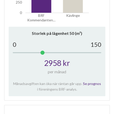
250
0
BRF
Kävlinge
Kommendanten…
Storlek på lägenhet
50
(m²)
0
150
2958 kr
per månad
Månadsavgiften kan öka när räntan går upp.
Se prognos
i föreningens BRF-analys.