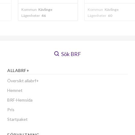
inge
Kommun
Kävlinge
Kommun
Kävlin
Lägenheter
60
Lägenheter
55
Sök BRF
ALLABRF+
Översikt allabrf+
Hemnet
BRF-Hemsida
Pris
Startpaket
FÖRVALTNING