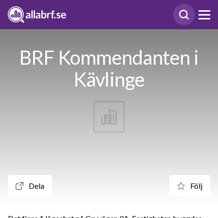
BRF Kommendanten i
Kävlinge
Dela
Följ