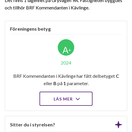
Det finns 1 lägenhet på Gryvägen 9A. Fastigheten byggdes
och tillhör BRF Kommendanten i Kävlinge.
Föreningens betyg
A
+
2024
BRF Kommendanten i Kävlinge har fått delbetyget
C
eller
B
på
1
parameter.
LÄS MER
Sitter du i styrelsen?