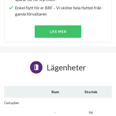
Enkel flytt för er BRF – Vi sköter hela flytten från
gamla förvaltaren
LÄS MER
Lägenheter
Rum
Storlek
Gatuplan
-
96