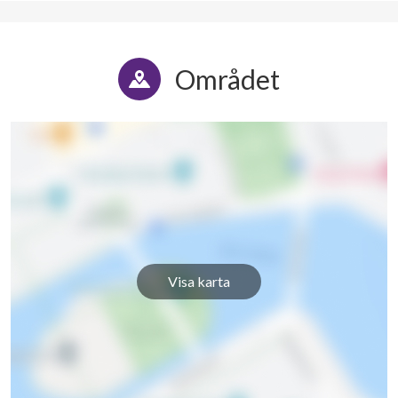
Området
Visa karta