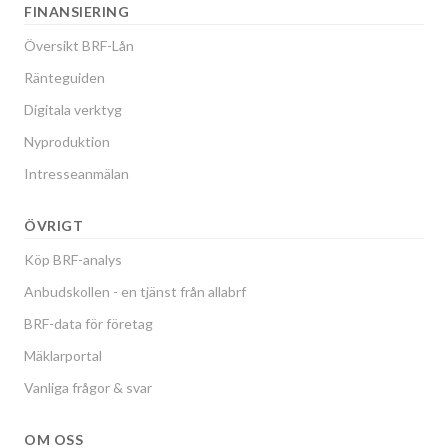
FINANSIERING
Översikt BRF-Lån
Ränteguiden
Digitala verktyg
Nyproduktion
Intresseanmälan
ÖVRIGT
Köp BRF-analys
Anbudskollen - en tjänst från allabrf
BRF-data för företag
Mäklarportal
Vanliga frågor & svar
OM OSS