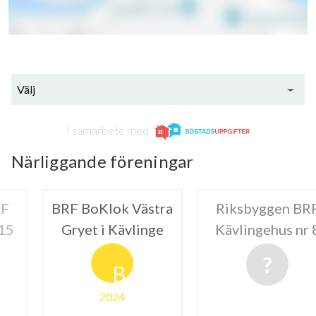
Välj
I samarbete med
Närliggande föreningar
ok Västra
Riksbyggen BRF
Riksbyg
 Kävlinge
Kävlingehus nr 8
Äl
B
024