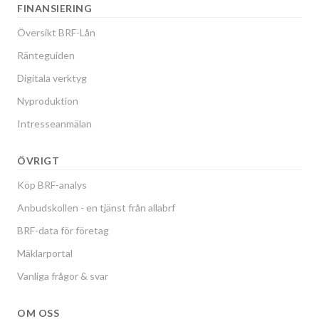
FINANSIERING
Översikt BRF-Lån
Ränteguiden
Digitala verktyg
Nyproduktion
Intresseanmälan
ÖVRIGT
Köp BRF-analys
Anbudskollen - en tjänst från allabrf
BRF-data för företag
Mäklarportal
Vanliga frågor & svar
OM OSS