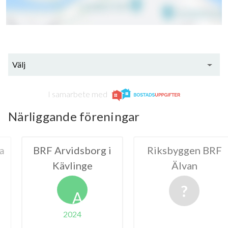
Välj
I samarbete med
Närliggande föreningar
idsborg i
Riksbyggen BRF
Riksbyg
linge
Älvan
Kävlinge
A
024