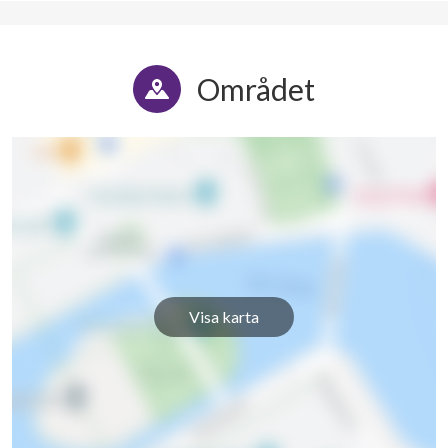
Området
Visa karta