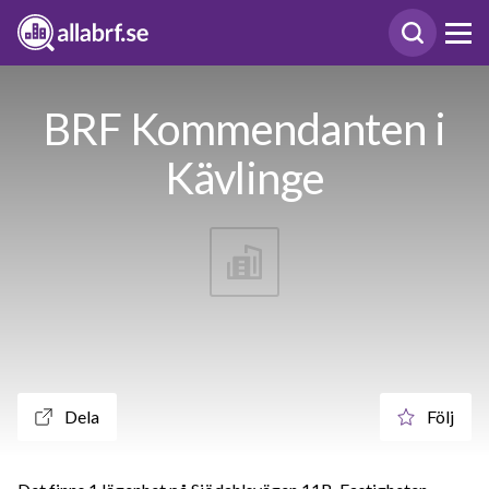
BRF Kommendanten i
Kävlinge
Dela
Följ