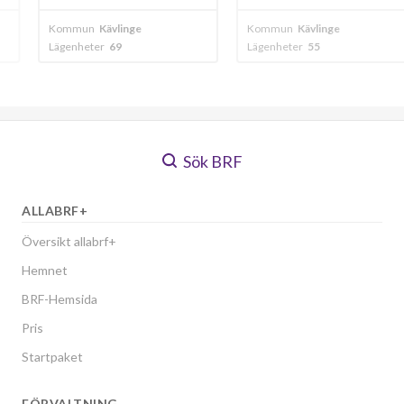
inge
Kommun
Kävlinge
Kommun
Kävlin
Lägenheter
55
Lägenheter
60
Sök BRF
ALLABRF+
Översikt allabrf+
Hemnet
BRF-Hemsida
Pris
Startpaket
FÖRVALTNING