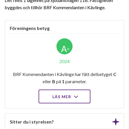
Det finns 1 lägenhet på Sjödahlsvägen 11B. Fastigheten
byggdes och tillhör BRF Kommendanten i Kävlinge.
Föreningens betyg
A
+
2024
BRF Kommendanten i Kävlinge har fått delbetyget
C
eller
B
på
1
parameter.
LÄS MER
Sitter du i styrelsen?