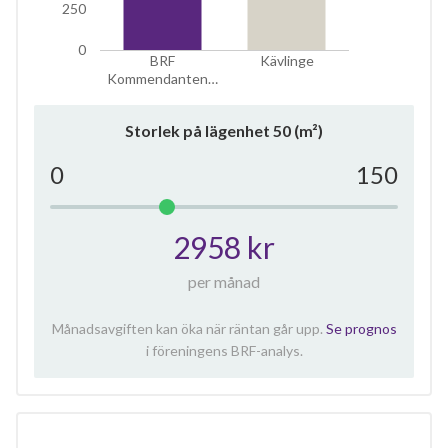
250
0
BRF
Kävlinge
Kommendanten…
Storlek på lägenhet
50
(m²)
0
150
2958 kr
per månad
Månadsavgiften kan öka när räntan går upp.
Se prognos
i föreningens BRF-analys.