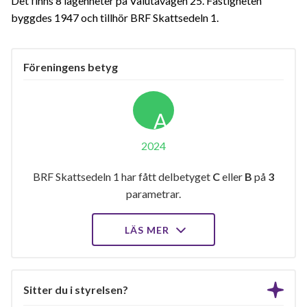
Det finns 8 lägenheter på Valutavägen 25. Fastigheten
byggdes 1947 och tillhör BRF Skattsedeln 1.
Föreningens betyg
A
2024
BRF Skattsedeln 1 har fått delbetyget
C
eller
B
på
3
parametrar.
LÄS MER
Sitter du i styrelsen?