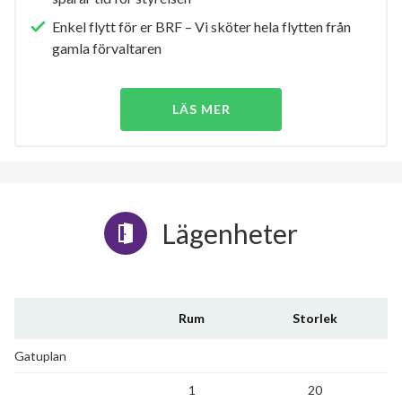
Enkel flytt för er BRF – Vi sköter hela flytten från
gamla förvaltaren
LÄS MER
Lägenheter
Rum
Storlek
Gatuplan
1
20