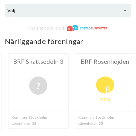
Välj
I samarbete med
Närliggande föreningar
tsedeln 3
BRF Rosenhöjden
BRF Lot
B
2024
kholm
Kommun
Stockholm
Kommun
Stock
Lägenheter
35
Lägenheter
18