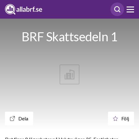
BRF Skattsedeln 1
Dela
Följ