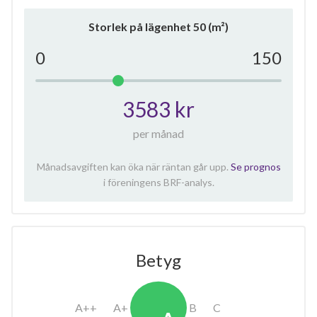
Storlek på lägenhet
50
(m²)
0
150
3583 kr
per månad
Månadsavgiften kan öka när räntan går upp.
Se prognos
i föreningens BRF-analys.
Betyg