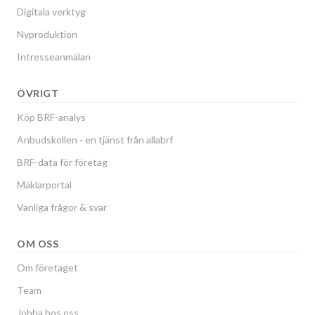
Digitala verktyg
Nyproduktion
Intresseanmälan
ÖVRIGT
Köp BRF-analys
Anbudskollen - en tjänst från allabrf
BRF-data för företag
Mäklarportal
Vanliga frågor & svar
OM OSS
Om företaget
Team
Jobba hos oss