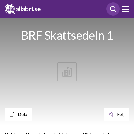
BRF Skattsedeln 1
Dela
Följ