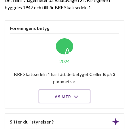
Det finns 7 lägenheter på Valutavägen 31. Fastigheten
byggdes 1947 och tillhör BRF Skattsedeln 1.
Föreningens betyg
A
2024
BRF Skattsedeln 1 har fått delbetyget
C
eller
B
på
3
parametrar.
LÄS MER
Sitter du i styrelsen?