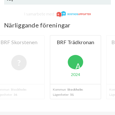
I samarbete med
Närliggande föreningar
orstenen
BRF Trädkronan
BRF Ros
A
2024
20
kholm
Kommun
Stockholm
Kommun
Stock
Lägenheter
51
Lägenheter
35