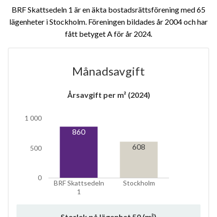
BRF Skattsedeln 1 är en äkta bostadsrättsförening med 65
lägenheter i Stockholm. Föreningen bildades år 2004 och har
fått betyget A för år 2024
Månadsavgift
Årsavgift per m² (2024)
1 000
7
860
608
500
lägenheter
0
BRF Skattsedeln
Stockholm
1
Storlek på lägenhet
50
(m²)