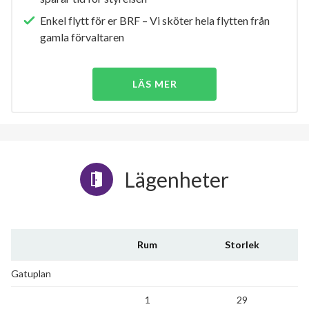
Enkel flytt för er BRF – Vi sköter hela flytten från
gamla förvaltaren
LÄS MER
Lägenheter
Rum
Storlek
Gatuplan
1
29