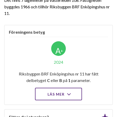
Det finns 7 lägenheter på Västerleden 108. Fastigheten
byggdes 1966 och tillhör Riksbyggen BRF Enköpingshus nr
11.
Föreningens betyg
A
+
2024
Riksbyggen BRF Enköpingshus nr 11 har fått
delbetyget
C
eller
B
på
1
parameter.
LÄS MER
Sitter du i styrelsen?