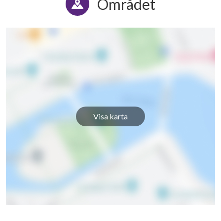
Området
Visa karta