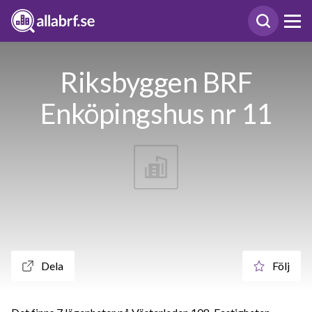
Riksbyggen BRF
Enköpingshus nr 11
Dela
Följ