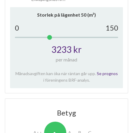
Storlek på lägenhet
50
(m²)
0
150
3233 kr
per månad
Månadsavgiften kan öka när räntan går upp.
Se prognos
i föreningens BRF-analys.
Betyg