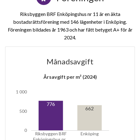
Riksbyggen BRF Enköpingshus nr 11 är en äkta
bostadsrättsförening med 146 lägenheter i Enköping.
Föreningen bildades år 1963 och har fått betyget A+ för år
2024
Månadsavgift
Årsavgift per m² (2024)
1 000
7
776
662
500
lägenheter
0
Riksbyggen BRF
Enköping
Enköpingshus nr…