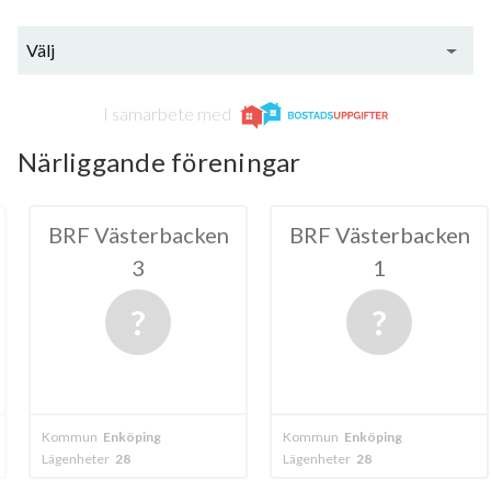
Välj
I samarbete med
Närliggande föreningar
terbacken
BRF Västerbacken
BRF Pär
3
1
ping
Kommun
Enköping
Kommun
Enköp
Lägenheter
28
Lägenheter
72