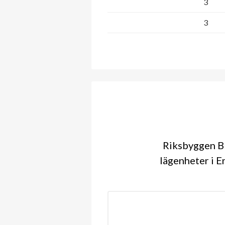
3
3
Riksbyggen BR
lägenheter i E