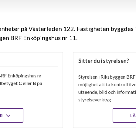
genheter på Västerleden 122. Fastigheten byggdes
ggen BRF Enköpingshus nr 11.
Sitter du i styrelsen?
RF Enköpingshus nr
Styrelsen i Riksbyggen BRF
elbetyget
C
eller
B
på
möjlighet att ta kontroll öv
utseende, bild och informatio
styrelseverktyg
ER
LÄ