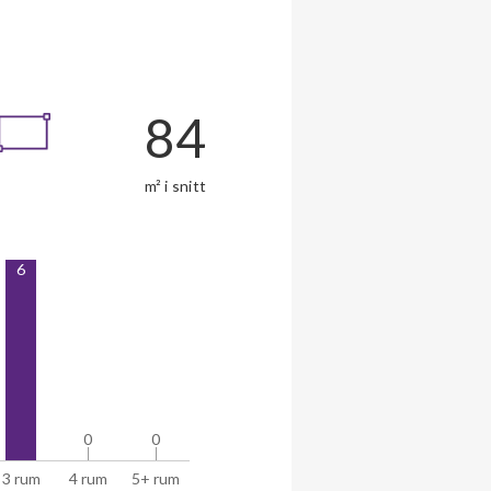
84
m² i snitt
6
0
0
0
0
3 rum
4 rum
5+ rum