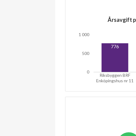
Årsavgift p
1 000
776
500
0
Riksbyggen BRF
Enköpingshus nr 11