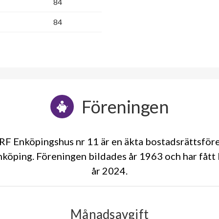
84
84
Föreningen
F Enköpingshus nr 11 är en äkta bostadsrättsfö
nköping. Föreningen bildades år 1963 och har fått
år 2024
Månadsavgift