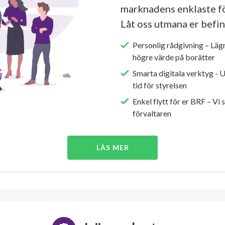
marknadens enklaste fö
Låt oss utmana er befin
Personlig rådgivning – Läg
högre värde på borätter
Smarta digitala verktyg - 
tid för styrelsen
Enkel flytt för er BRF – Vi 
förvaltaren
LÄS MER