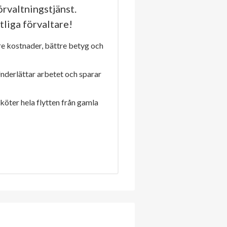
rvaltningstjänst.
tliga förvaltare!
re kostnader, bättre betyg och
Underlättar arbetet och sparar
sköter hela flytten från gamla