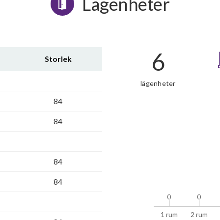
Lägenheter
6
Storlek
lägenheter
84
84
84
84
0
0
0
0
1 rum
2 rum