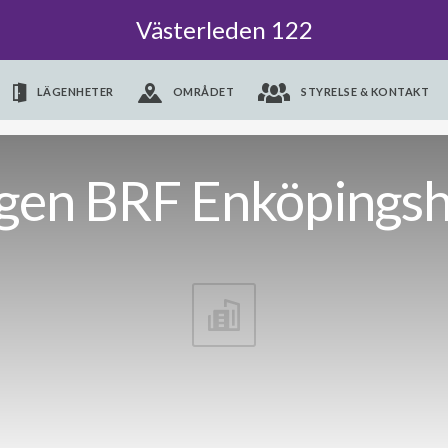
Västerleden 122
LÄGENHETER
OMRÅDET
STYRELSE & KONTAKT
gen BRF Enköpingsh