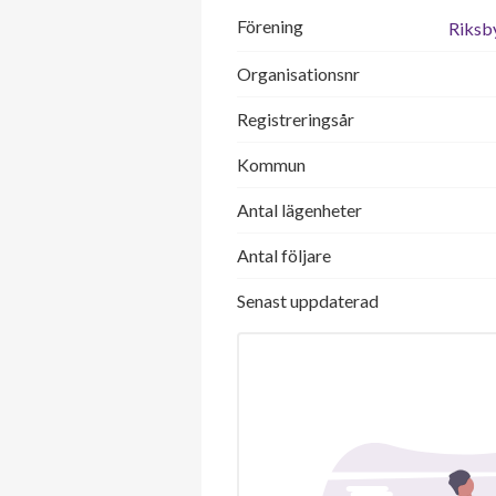
Förening
Riksb
Organisationsnr
Registreringsår
Kommun
Antal lägenheter
Antal följare
Senast uppdaterad