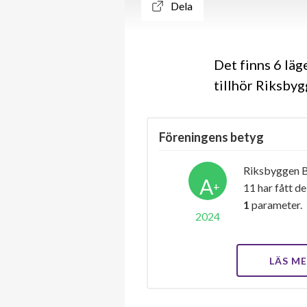
Dela
Det finns 6 lä
tillhör Riksby
Föreningens betyg
Riksbyggen B
A
+
11 har fått d
1
parameter.
2024
LÄS M