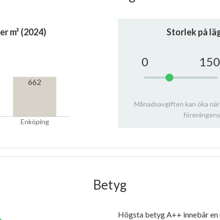
er m² (2024)
Storlek på l
0
150
662
Månadsavgiften kan öka när
föreningens
Enköping
Betyg
Högsta betyg A++ innebär en