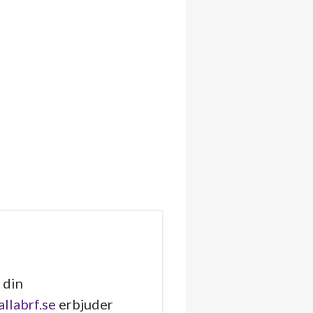
 din
allabrf.se
erbjuder